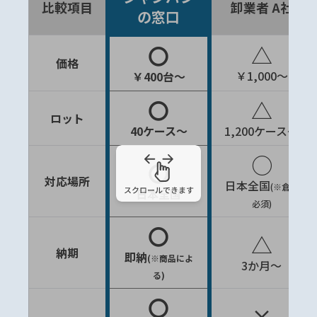
比較項目
卸業者 A社
の窓口
△
〇
価格
￥1,000～
￥400台～
〇
△
ロット
40ケース～
1,200ケース～
○
〇
対応場所
日本全国
(※倉庫
日本全国
必須)
〇
△
納期
即納
(※商品によ
3か月～
る)
〇
×