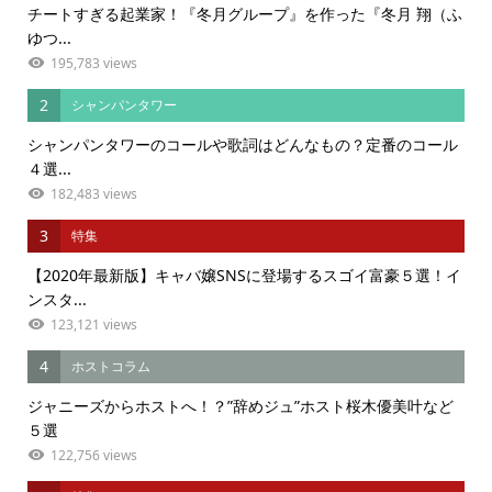
チートすぎる起業家！『冬月グループ』を作った『冬月 翔（ふ
ゆつ...
195,783 views
2
シャンパンタワー
シャンパンタワーのコールや歌詞はどんなもの？定番のコール
４選...
182,483 views
3
特集
【2020年最新版】キャバ嬢SNSに登場するスゴイ富豪５選！イ
ンスタ...
123,121 views
4
ホストコラム
ジャニーズからホストへ！？”辞めジュ”ホスト桜木優美叶など
５選
122,756 views