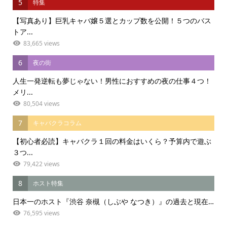
5
特集
【写真あり】巨乳キャバ嬢５選とカップ数を公開！５つのバス
トア...
83,665 views
6
夜の街
人生一発逆転も夢じゃない！男性におすすめの夜の仕事４つ！
メリ...
80,504 views
7
キャバクラコラム
【初心者必読】キャバクラ１回の料金はいくら？予算内で遊ぶ
３つ...
79,422 views
8
ホスト特集
日本一のホスト『渋谷 奈槻（しぶや なつき）』の過去と現在…
76,595 views