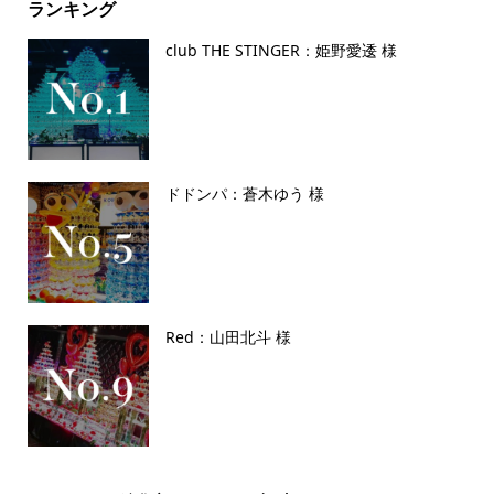
ランキング
club THE STINGER：姫野愛逶 様
ドドンパ：蒼木ゆう 様
Red：山田北斗 様