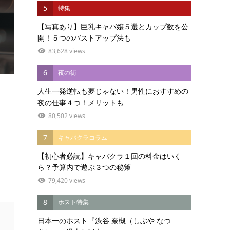
5
特集
【写真あり】巨乳キャバ嬢５選とカップ数を公
開！５つのバストアップ法も
83,628 views
6
夜の街
人生一発逆転も夢じゃない！男性におすすめの
夜の仕事４つ！メリットも
80,502 views
7
キャバクラコラム
【初心者必読】キャバクラ１回の料金はいく
ら？予算内で遊ぶ３つの秘策
79,420 views
8
ホスト特集
日本一のホスト『渋谷 奈槻（しぶや なつ