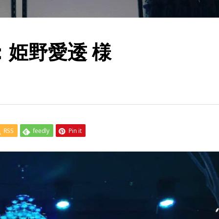
ER：姫野愛逶 様
RSS
feedly
Pin it