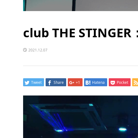
club THE STING
2021.12.07
Tweet
Share
+1
Hatena
Pocket