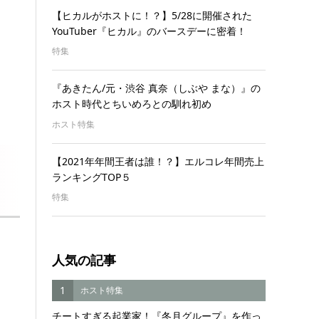
【ヒカルがホストに！？】5/28に開催された
YouTuber『ヒカル』のバースデーに密着！
特集
『あきたん/元・渋谷 真奈（しぶや まな）』の
ホスト時代とちいめろとの馴れ初め
ホスト特集
【2021年年間王者は誰！？】エルコレ年間売上
ランキングTOP５
特集
人気の記事
1
ホスト特集
チートすぎる起業家！『冬月グループ』を作っ