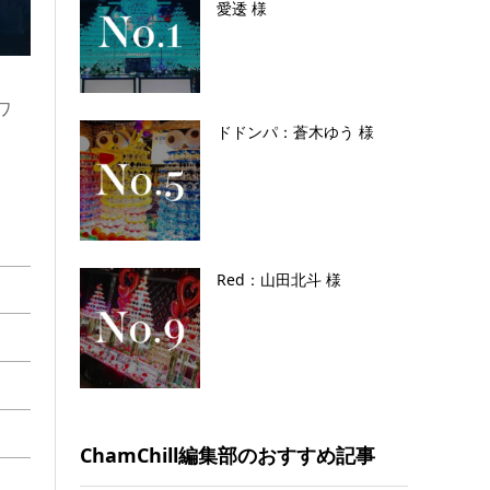
愛逶 様
ワ
ドドンパ：蒼木ゆう 様
Red：山田北斗 様
ChamChill編集部のおすすめ記事