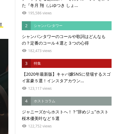
た『冬月 翔（ふゆつき しょ...
195,586 views
！
2
シャンパンタワー
シャンパンタワーのコールや歌詞はどんなも
の？定番のコール４選と３つの心得
182,473 views
3
特集
【2020年最新版】キャバ嬢SNSに登場するスゴ
イ富豪５選！インスタアカウン...
123,117 views
4
ホストコラム
ジャニーズからホストへ！？”辞めジュ”ホスト
桜木優美叶など５選
122,752 views