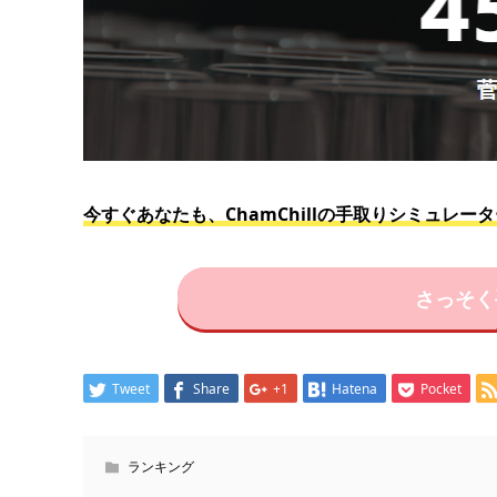
今すぐあなたも、ChamChillの手取りシミュレ
さっそく
Tweet
Share
+1
Hatena
Pocket
ランキング