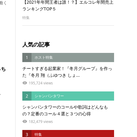
【2021年年間王者は誰！？】エルコレ年間売上
働く
ランキングTOP５
特集
人気の記事
1
ホスト特集
っち
チートすぎる起業家！『冬月グループ』を作っ
た『冬月 翔（ふゆつき しょ...
195,724 views
ど
2
シャンパンタワー
シャンパンタワーのコールや歌詞はどんなも
の？定番のコール４選と３つの心得
182,479 views
3
特集