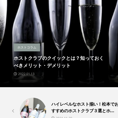
特集
【2020年最新版】キャバ嬢SNSに登
んな
るスゴイ富豪５選！インスタアカウン
紹介
2022.01.22
K -
ハイレベルなホスト揃い！松本で
ゼロ）
すすめのホストクラブ３選とホ...
