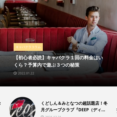
特集
場す
トも
【2021年年間王者は誰！？】エルコ
間売上ランキングTOP５
2022.01.25
お
くどしん＆みとなつの超話題店！冬
月グループクラブ『DEEP（ディ...