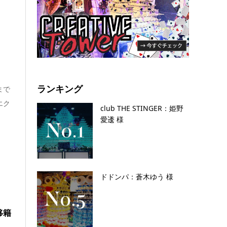
ランキング
まで
エク
club THE STINGER：姫野
愛逶 様
ドドンパ：蒼木ゆう 様
移籍