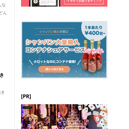
んな
どん
き
抜き
[PR]