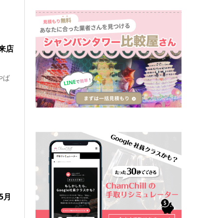
来店
やば
5月