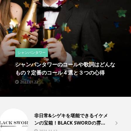
特集
レ年
オリジナルシャンパンはどこに依頼す
き？おすすめ業者５選をご紹介
2021.11.05
非日常&シゲキを堪能できるイケメ
ンの宝箱！BLACK SWORDの雰...
