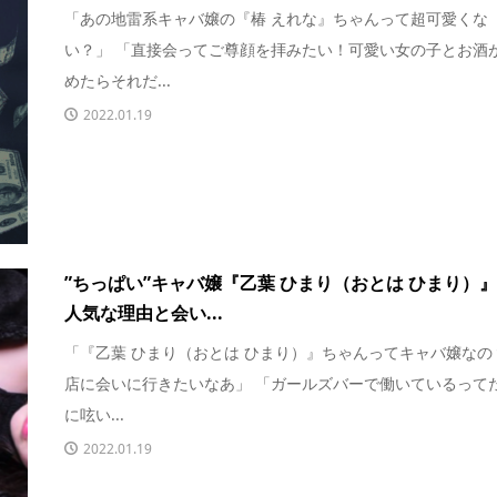
「あの地雷系キャバ嬢の『椿 えれな』ちゃんって超可愛くな
い？」 「直接会ってご尊顔を拝みたい！可愛い女の子とお酒
めたらそれだ...
2022.01.19
”ちっぱい”キャバ嬢『乙葉 ひまり（おとは ひまり）
人気な理由と会い...
「『乙葉 ひまり（おとは ひまり）』ちゃんってキャバ嬢なの
店に会いに行きたいなあ」 「ガールズバーで働いているって
に呟い...
2022.01.19