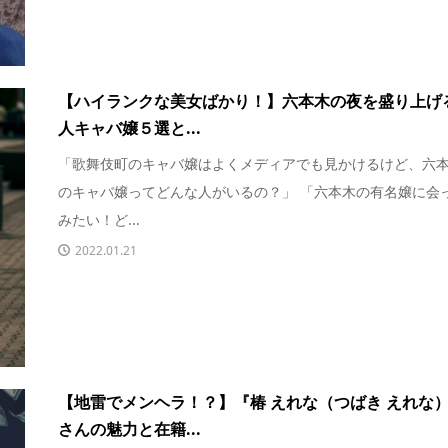
【ハイランクな美女ばかり！】六本木の夜を盛り上げ
人キャバ嬢５選と...
「歌舞伎町のキャバ嬢はよくメディアでも見かけるけど、六
のキャバ嬢ってどんな人がいるの？」 「六本木の有名嬢に会
みたい！ど...
2022.01.21
【地雷でメンヘラ！？】『椿 えれな（つばき えれな
さんの魅力と在籍...