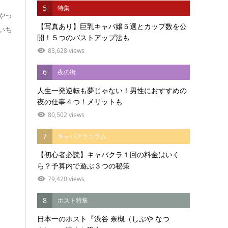
5
特集
やっ
【写真あり】巨乳キャバ嬢５選とカップ数を公
いち
開！５つのバストアップ法も
83,628 views
6
夜の街
人生一発逆転も夢じゃない！男性におすすめの
夜の仕事４つ！メリットも
80,502 views
7
キャバクラコラム
【初心者必読】キャバクラ１回の料金はいく
ら？予算内で遊ぶ３つの秘策
79,420 views
8
ホスト特集
日本一のホスト『渋谷 奈槻（しぶや なつ