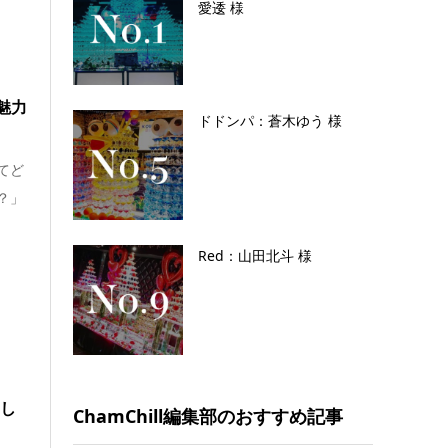
愛逶 様
魅力
ドドンパ：蒼木ゆう 様
てど
？」
Red：山田北斗 様
らし
ChamChill編集部のおすすめ記事