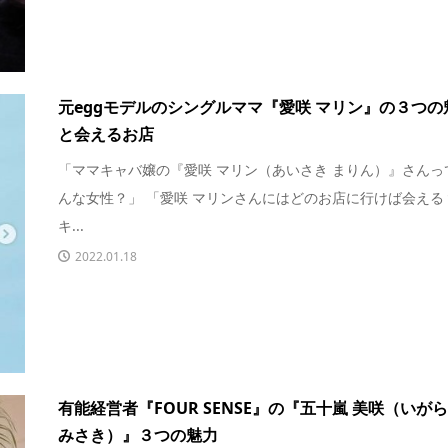
元eggモデルのシングルママ『愛咲 マリン』の３つの
と会えるお店
「ママキャバ嬢の『愛咲 マリン（あいさき まりん）』さんっ
んな女性？」 「愛咲 マリンさんにはどのお店に行けば会える
キ...
2022.01.18
有能経営者『FOUR SENSE』の『五十嵐 美咲（いが
みさき）』３つの魅力