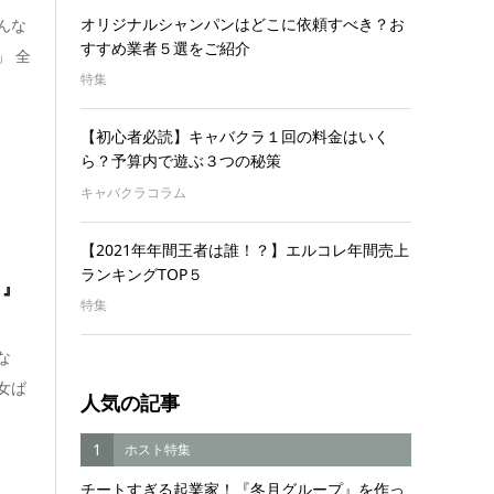
オリジナルシャンパンはどこに依頼すべき？お
んな
すすめ業者５選をご紹介
」 全
特集
【初心者必読】キャバクラ１回の料金はいく
ら？予算内で遊ぶ３つの秘策
キャバクラコラム
【2021年年間王者は誰！？】エルコレ年間売上
ランキングTOP５
）』
特集
な
女ば
人気の記事
1
ホスト特集
チートすぎる起業家！『冬月グループ』を作っ