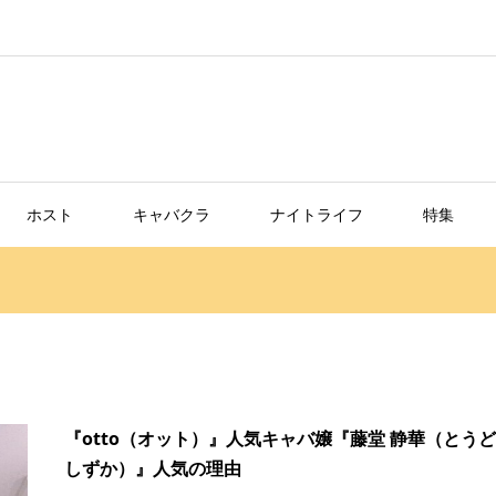
ホスト
キャバクラ
ナイトライフ
特集
『otto（オット）』人気キャバ嬢『藤堂 静華（とう
しずか）』人気の理由