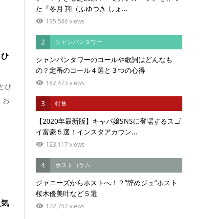
た『冬月 翔（ふゆつき しょ...
195,586 views
2
シャンパンタワー
 ひ
シャンパンタワーのコールや歌詞はどんなも
の？定番のコール４選と３つの心得
182,473 views
とひ
、お
3
特集
【2020年最新版】キャバ嬢SNSに登場するスゴ
イ富豪５選！インスタアカウン...
123,117 views
4
ホストコラム
ジャニーズからホストへ！？”辞めジュ”ホスト
桜木優美叶など５選
人気
122,752 views