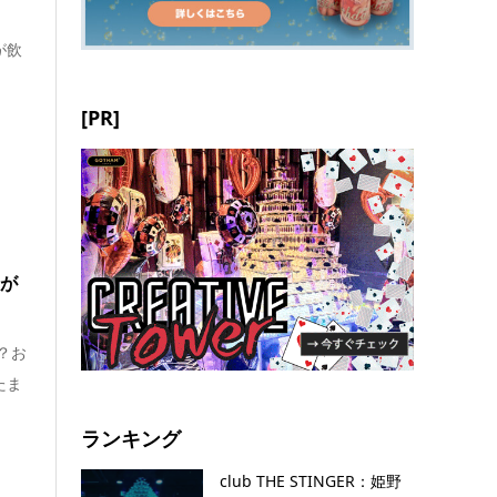
が飲
[PR]
』が
？お
たま
ランキング
club THE STINGER：姫野