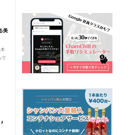
る美
本木
って
）』