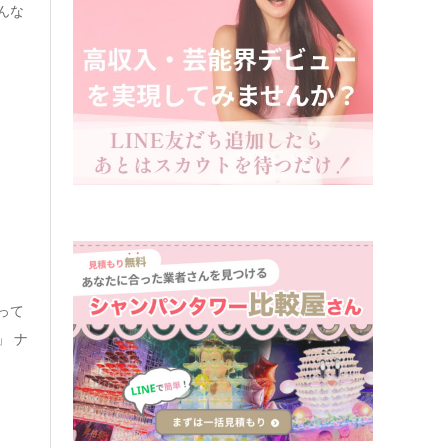
んな
り
って
」 ナ