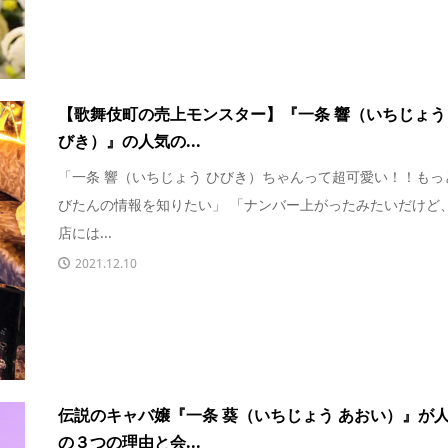
【歌舞伎町の売上モンスター】『一条 響（いちじょう
びき）』の人気の...
「一条 響（いちじょう ひびき）ちゃんって超可愛い！！もっ
びたんの情報を知りたい」 「ナンバー上がったみたいだけど
店には...
2021.12.10
伝説のキャバ嬢『一条 葵（いちじょう あおい）』が
の３つの理由と会...