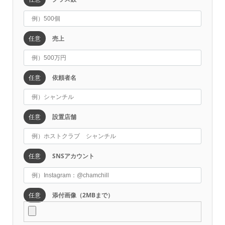
任意
売上
任意
依頼者名
任意
設置店舗
任意
SNSアカウント
任意
添付画像（2MBまで）