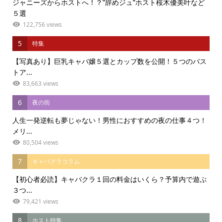
ジャニーズからホストへ！？”辞めジュ”ホスト桜木優美叶など
５選
122,756 views
5
特集
【写真あり】巨乳キャバ嬢５選とカップ数を公開！５つのバス
トア...
83,663 views
6
夜の街
人生一発逆転も夢じゃない！男性におすすめの夜の仕事４つ！
メリ...
80,504 views
7
キャバクラコラム
【初心者必読】キャバクラ１回の料金はいくら？予算内で遊ぶ
３つ...
79,421 views
8
ホスト特集