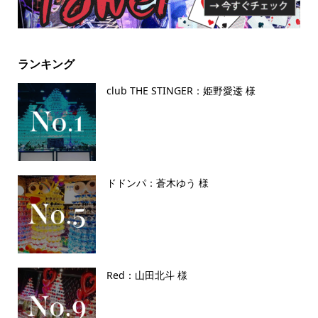
ランキング
club THE STINGER：姫野愛逶 様
ドドンパ：蒼木ゆう 様
Red：山田北斗 様