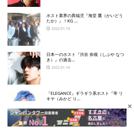
ホスト業界の異端児『海堂 鷹（かいどう
たか）』！KG ...
2022.01.19
日本一のホスト『渋谷 奈槻（しぶや なつ
き）』の過去...
2022.01.16
『ELEGANCE』ギラギラ系ホスト『帝 リ
キヤ（みかど り...
×
2021.11.25
令和の虎を降板！『桑田 龍征（くわた り