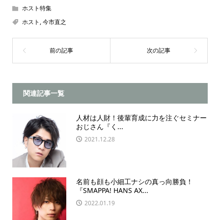
ホスト特集
ホスト
,
今市直之
関連記事一覧
人材は人財！後輩育成に力を注ぐセミナー
おじさん『く...
2021.12.28
名前も顔も小細工ナシの真っ向勝負！
『SMAPPA! HANS AX...
2022.01.19