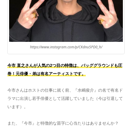
https://www.instagram.com/p/CKdnu5PD0_h/
今市 直之さんが人気の2つ目の特徴は、バッググラウンドも圧
巻！元俳優・弟は有名アーティストです。
今市さんはホストの仕事に就く前、『水嶋俊介』の名で有名ド
ラマに出演し若手俳優として活躍していました（今は引退して
います）。
また、『今市』と特徴的な苗字に心当たりはありませんか？