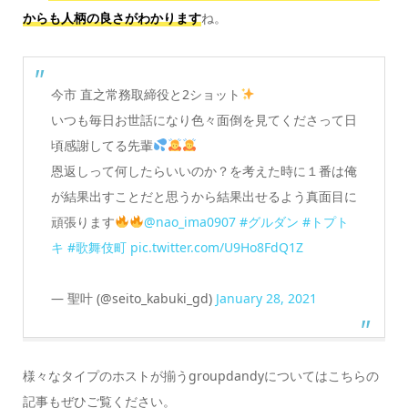
からも人柄の良さがわかります
ね。
今市 直之常務取締役と2ショット
いつも毎日お世話になり色々面倒を見てくださって日
頃感謝してる先輩
恩返しって何したらいいのか？を考えた時に１番は俺
が結果出すことだと思うから結果出せるよう真面目に
頑張ります
@nao_ima0907
#グルダン
#トプト
キ
#歌舞伎町
pic.twitter.com/U9Ho8FdQ1Z
— 聖叶 (@seito_kabuki_gd)
January 28, 2021
様々なタイプのホストが揃うgroupdandyについてはこちらの
記事もぜひご覧ください。