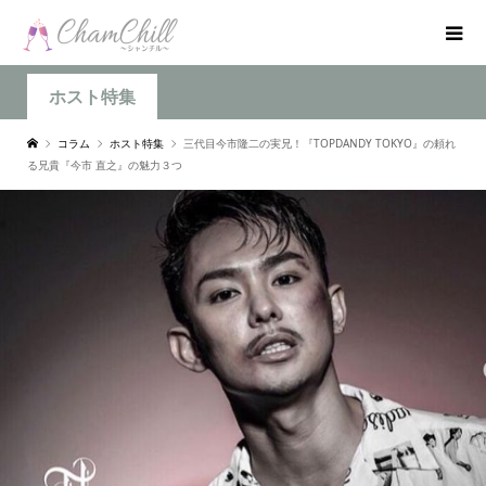
ホスト特集
コラム
ホスト特集
三代目今市隆二の実兄！『TOPDANDY TOKYO』の頼れ
る兄貴『今市 直之』の魅力３つ