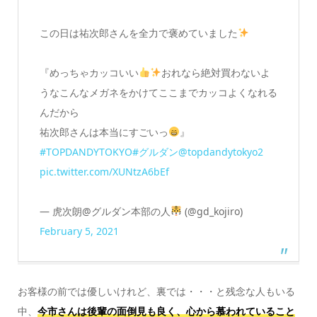
この日は祐次郎さんを全力で褒めていました
『めっちゃカッコいい
おれなら絶対買わないよ
うなこんなメガネをかけてここまでカッコよくなれる
んだから
祐次郎さんは本当にすごいっ
』
#TOPDANDYTOKYO
#グルダン
@topdandytokyo2
pic.twitter.com/XUNtzA6bEf
— 虎次朗@グルダン本部の人
(@gd_kojiro)
February 5, 2021
お客様の前では優しいけれど、裏では・・・と残念な人もいる
中、
今市さんは後輩の面倒見も良く、心から慕われていること