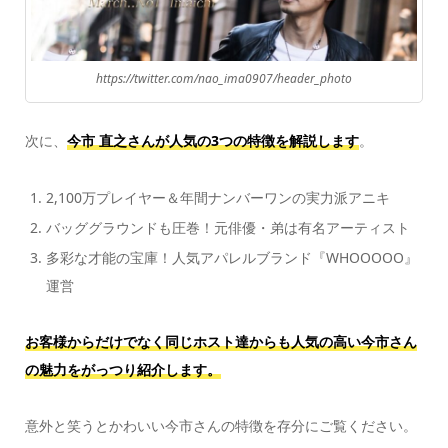
https://twitter.com/nao_ima0907/header_photo
次に、
今市 直之さんが人気の3つの特徴を解説します
。
2,100万プレイヤー＆年間ナンバーワンの実力派アニキ
バッググラウンドも圧巻！元俳優・弟は有名アーティスト
多彩な才能の宝庫！人気アパレルブランド『WHOOOOO』
運営
お客様からだけでなく同じホスト達からも人気の高い今市さん
の魅力をがっつり紹介します。
意外と笑うとかわいい今市さんの特徴を存分にご覧ください。