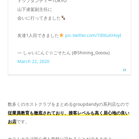
トップダンディーTOKYO
山下凌駕副主任に
会いに行ってきました
友達1人目できました
pic.twitter.com/7dI6uKHoyI
— しゃいにんぐ☆ごそたん (@Shining_Gosou)
March 22, 2020
数多くのホストクラブをまとめるgroupdandyの系列店なので
従業員教育も徹底されており、接客レベルも高く居心地の良い
お店
です。
ホストクラブ初心者も気軽に訪れることができますよ。