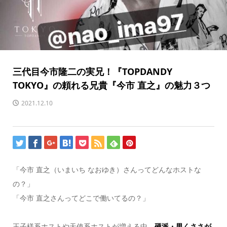
三代目今市隆二の実兄！『TOPDANDY
TOKYO』の頼れる兄貴『今市 直之』の魅力３つ
2021.12.10
「今市 直之（いまいち なおゆき）さんってどんなホストな
の？」
「今市 直之さんってどこで働いてるの？」
王子様系ホストや天使系ホストが増える中、
硬派・男くささが