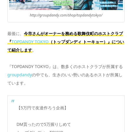
http://groupdandy.com/shop/topdandytokyo/
最後に、
今市さんがオーナーを務める歌舞伎町のホストクラブ
『
TOPDANDY TOKYO
（トップダンディ トーキョー）』につい
て紹介します
。
『TOPDANDY TOKYO』は、数多くのホストクラブが所属する
groupdandy
の中でも、生きのいい勢いのあるホストが所属し
ています。
【5万円で友達作ろう企画】
DM貰ったので5万握りしめて