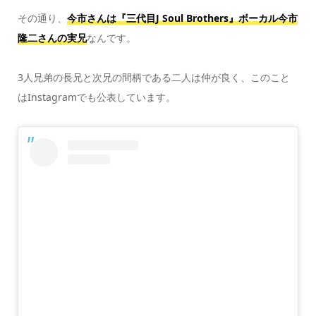
その通り、
今市さんは『三代目J Soul Brothers』ボーカル今市
隆二さんの実兄
なんです。
3人兄弟の長兄と次兄の間柄である二人は仲が良く、このこと
はInstagramでも公表しています。