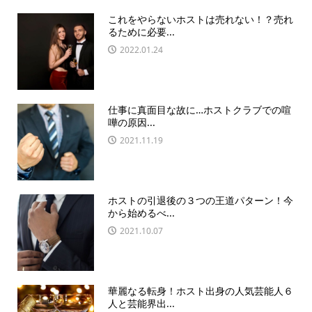
これをやらないホストは売れない！？売れ
るために必要...
2022.01.24
仕事に真面目な故に…ホストクラブでの喧
嘩の原因...
2021.11.19
ホストの引退後の３つの王道パターン！今
から始めるべ...
2021.10.07
華麗なる転身！ホスト出身の人気芸能人６
人と芸能界出...