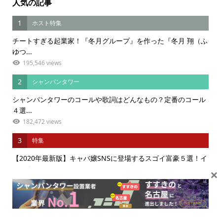
人気の記事
1
ホスト特集
チートすぎる起業家！『冬月グループ』を作った『冬月 翔（ふ
ゆつ...
195,546 views
2
シャンパンタワー
シャンパンタワーのコールや歌詞はどんなもの？定番のコール
４選...
182,472 views
3
特集
【2020年最新版】キャバ嬢SNSに登場するスゴイ富豪５選！イ
ンスタ...
×
123,117 views
4
ホストコラム
ジャニーズからホストへ！？”辞めジュ”ホスト桜木優美叶など