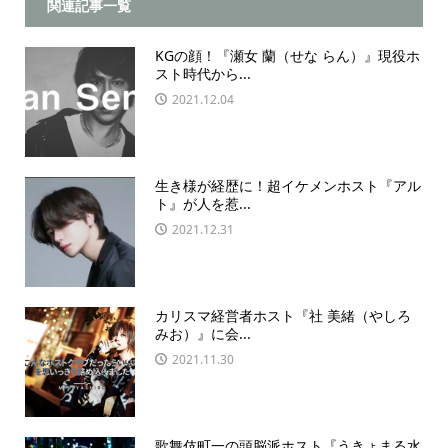
関連記事一覧
KGの顔！『瀬女 蘭（せな らん）』現役ホ
スト時代から...
2021.12.04
生き様が経歴に！超イケメンホスト『アル
ト』が人を惹...
2021.12.31
カリスマ経営者ホスト『社 美緒（やしろ
みお）』に会...
2021.11.30
歌舞伎町一の頭脳派ホスト『うきょまる水