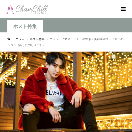
ホスト特集
コラム
ホスト特集
ニッシーに激似！ミナミの整形＆美容系ホスト『明日の
ショー（あしたのしょー）』