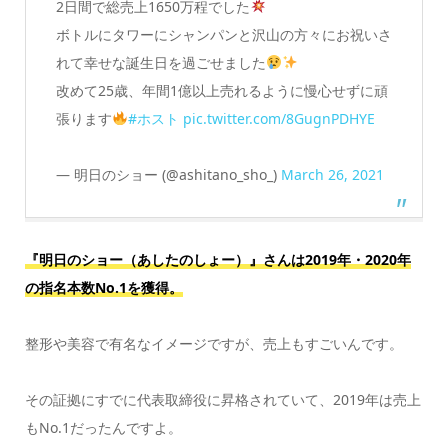
2日間で総売上1650万程でした
ボトルにタワーにシャンパンと沢山の方々にお祝いさ
れて幸せな誕生日を過ごせました
改めて25歳、年間1億以上売れるように慢心せずに頑
張ります
#ホスト
pic.twitter.com/8GugnPDHYE
— 明日のショー (@ashitano_sho_)
March 26, 2021
『明日のショー（あしたのしょー）』さんは2019年・2020年
の指名本数No.1を獲得。
整形や美容で有名なイメージですが、売上もすごいんです。
その証拠にすでに代表取締役に昇格されていて、2019年は売上
もNo.1だったんですよ。