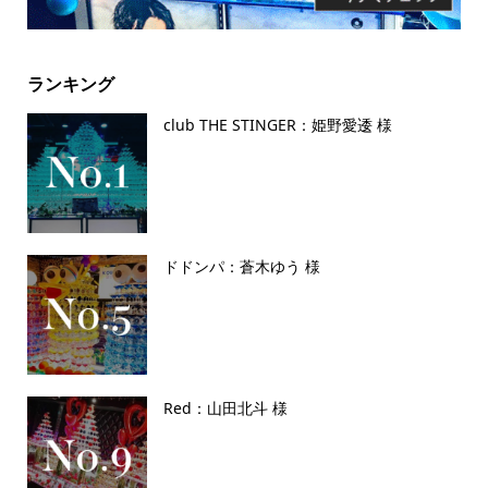
ランキング
club THE STINGER：姫野愛逶 様
ドドンパ：蒼木ゆう 様
Red：山田北斗 様