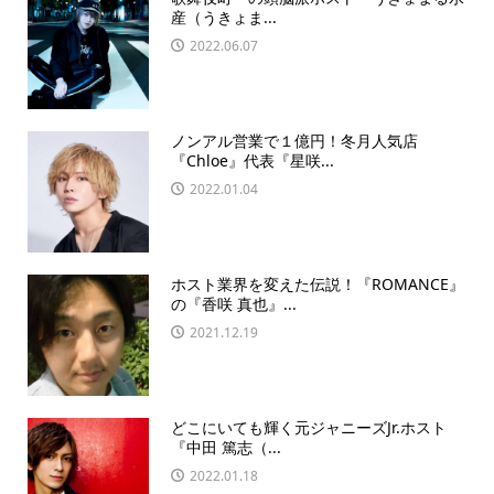
産（うきょま...
2022.06.07
ノンアル営業で１億円！冬月人気店
『Chloe』代表『星咲...
2022.01.04
ホスト業界を変えた伝説！『ROMANCE』
の『香咲 真也』...
2021.12.19
どこにいても輝く元ジャニーズJr.ホスト
『中田 篤志（...
2022.01.18