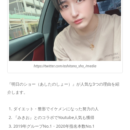
https://twitter.com/ashitano_sho_/media
『明日のショー（あしたのしょー）』が人気な3つの理由を紹
介します。
ダイエット・整形でイケメンになった努力の人
『みきお』とのコラボでYoutube人気も獲得
2019年グループNo.1・2020年指名本数No.1