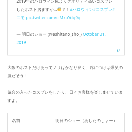
2019年のハロウィン俺よりクオリティ高いコスプレ
したホスト居ますか…
？！
#ハロウィン
#コスプレ
#
ニモ
pic.twitter.com/ciMxpYdg9q
— 明日のショー (@ashitano_sho_)
October 31,
2019
大阪のホストだけあってノリはかなり良く、席につけば爆笑の
嵐だそう！
気合の入ったコスプレをしたり、日々お客様を楽しませていま
すよ。
名前
明日のショー（あしたのしょー）