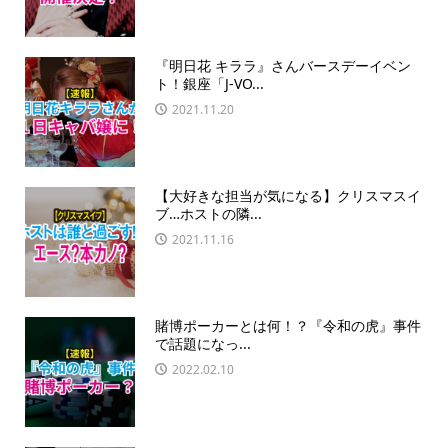
『明日花 キララ』さんバースデーイベン
ト！銀座「J-VO...
2021.11.20
【大好きな担当が気になる】クリスマスイ
ブ…ホストの隣...
2021.11.16
賭博ポーカーとは何！？『令和の虎』事件
で話題になっ...
2022.02.10