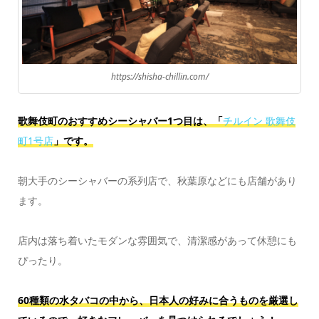
https://shisha-chillin.com/
歌舞伎町のおすすめシーシャバー1つ目は、「
チルイン 歌舞伎
町1号店
」です。
朝大手のシーシャバーの系列店で、秋葉原などにも店舗があり
ます。
店内は落ち着いたモダンな雰囲気で、清潔感があって休憩にも
ぴったり。
60種類の水タバコの中から、日本人の好みに合うものを厳選し