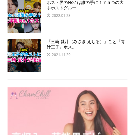
ホスト界のNo.1は誰の手に！？５つの大
手ホストグルー...
2022.01.23
『三崎 愛汁（みさき えちる）』こと『青
汁王子』ホス...
2021.11.29