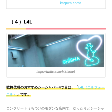
kagura.com/
（４）L4L
https://twitter.com/l4lshisha3
歌舞伎町のおすすめシーシャバー4つ目は、「
L4L（エルフォー
エル）
」です。
コンクリートうちつけのモダンな店内で、ゆったりとシーシャ