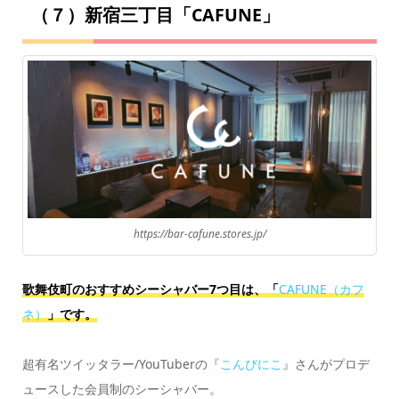
（７）新宿三丁目「CAFUNE」
https://bar-cafune.stores.jp/
歌舞伎町のおすすめシーシャバー7つ目は、「
CAFUNE（カフ
ネ）
」です。
超有名ツイッタラー/YouTuberの『
こんびにこ
』さんがプロデ
ュースした会員制のシーシャバー。