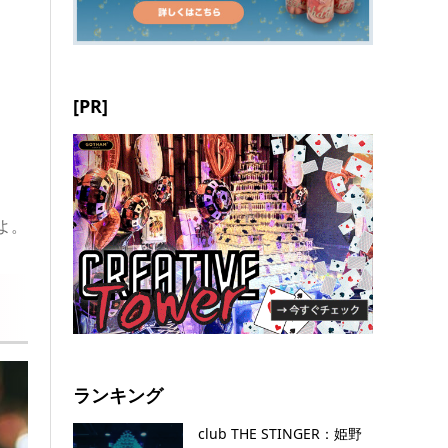
[PR]
よ。
ランキング
club THE STINGER：姫野