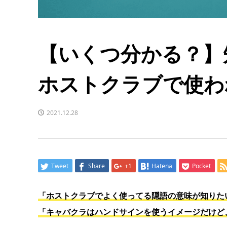
【いくつ分かる？】
ホストクラブで使わ
2021.12.28
Tweet
Share
+1
Hatena
Pocket
「ホストクラブでよく使ってる隠語の意味が知りた
「キャバクラはハンドサインを使うイメージだけど