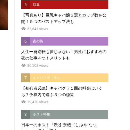
5
特集
【写真あり】巨乳キャバ嬢５選とカップ数を公
開！５つのバストアップ法も
83,641 views
6
夜の街
人生一発逆転も夢じゃない！男性におすすめの
夜の仕事４つ！メリットも
80,503 views
7
キャバクラコラム
【初心者必読】キャバクラ１回の料金はいく
ら？予算内で遊ぶ３つの秘策
79,420 views
8
ホスト特集
日本一のホスト『渋谷 奈槻（しぶや なつ