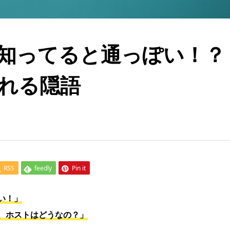
知ってると通っぽい！？
れる隠語
RSS
feedly
Pin it
い！」
、ホストはどうなの？」