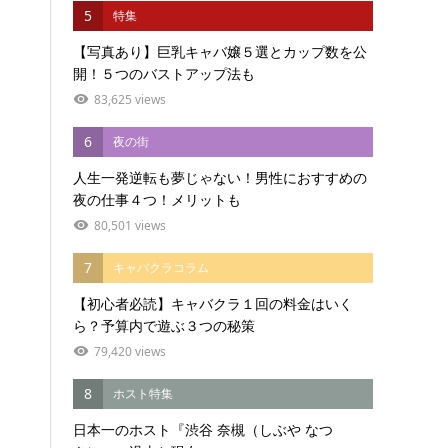
5
特集
【写真あり】巨乳キャバ嬢５選とカップ数を公
開！５つのバストアップ法も
83,625 views
6
夜の街
人生一発逆転も夢じゃない！男性におすすめの
夜の仕事４つ！メリットも
80,501 views
7
キャバクラコラム
【初心者必読】キャバクラ１回の料金はいく
ら？予算内で遊ぶ３つの秘策
79,420 views
8
ホスト特集
日本一のホスト『渋谷 奈槻（しぶや なつ