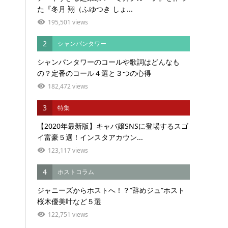
た『冬月 翔（ふゆつき しょ...
195,501 views
2
シャンパンタワー
シャンパンタワーのコールや歌詞はどんなも
の？定番のコール４選と３つの心得
182,472 views
3
特集
【2020年最新版】キャバ嬢SNSに登場するスゴ
イ富豪５選！インスタアカウン...
123,117 views
4
ホストコラム
ジャニーズからホストへ！？”辞めジュ”ホスト
桜木優美叶など５選
122,751 views