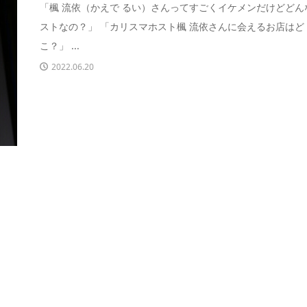
「楓 流依（かえで るい）さんってすごくイケメンだけどどん
ストなの？」 「カリスマホスト楓 流依さんに会えるお店はど
こ？」 ...
2022.06.20