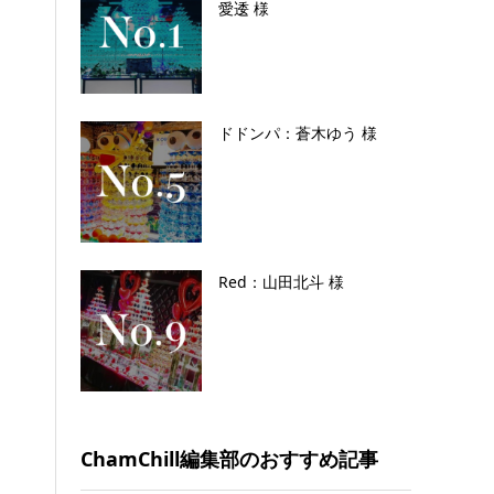
愛逶 様
ドドンパ：蒼木ゆう 様
Red：山田北斗 様
ChamChill編集部のおすすめ記事