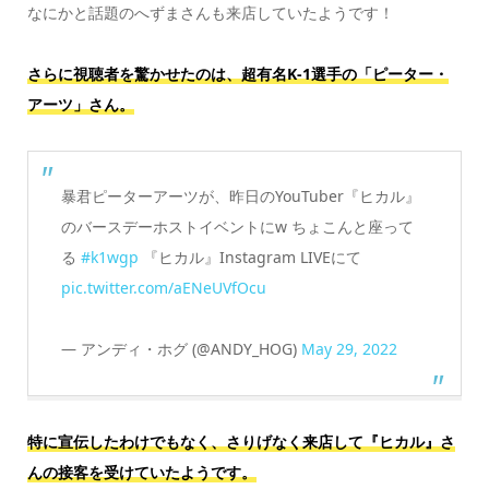
なにかと話題のへずまさんも来店していたようです！
さらに視聴者を驚かせたのは、超有名K-1選手の「ピーター・
アーツ」さん。
暴君ピーターアーツが、昨日のYouTuber『ヒカル』
のバースデーホストイベントにw ちょこんと座って
る
#k1wgp
『ヒカル』Instagram LIVEにて
pic.twitter.com/aENeUVfOcu
— アンディ・ホグ (@ANDY_HOG)
May 29, 2022
特に宣伝したわけでもなく、さりげなく来店して『ヒカル』さ
んの接客を受けていたようです。