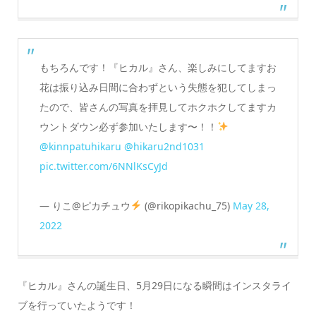
もちろんです！『ヒカル』さん、楽しみにしてますお
花は振り込み日間に合わずという失態を犯してしまっ
たので、皆さんの写真を拝見してホクホクしてますカ
ウントダウン必ず参加いたします〜！！
@kinnpatuhikaru
@hikaru2nd1031
pic.twitter.com/6NNlKsCyJd
— りこ@ピカチュウ
(@rikopikachu_75)
May 28,
2022
『ヒカル』さんの誕生日、5月29日になる瞬間はインスタライ
ブを行っていたようです！