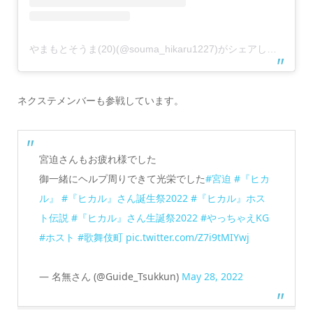
やまもとそうま(20)(@souma_hikaru1227)がシェアした投稿
ネクステメンバーも参戦しています。
宮迫さんもお疲れ様でした
御一緒にヘルプ周りできて光栄でした
#宮迫
#『ヒカ
ル』
#『ヒカル』さん誕生祭2022
#『ヒカル』ホス
ト伝説
#『ヒカル』さん生誕祭2022
#やっちゃえKG
#ホスト
#歌舞伎町
pic.twitter.com/Z7i9tMIYwj
— 名無さん (@Guide_Tsukkun)
May 28, 2022