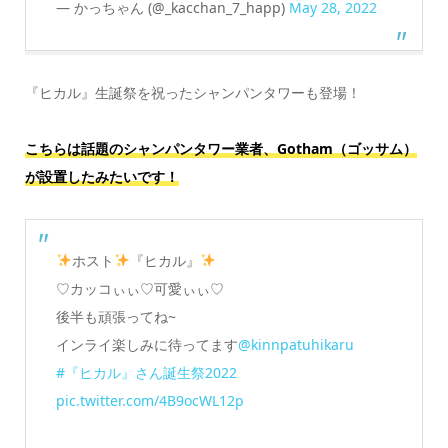
— かっちゃん (@_kacchan_7_happ)
May 28, 2022
『ヒカル』生誕祭を祝ったシャンパンタワーも登場！
こちらは話題のシャンパンタワー業者、Gotham（ゴッサム）
が設置したみたいです！
ホスト
『ヒカル』
♡カッコぃぃ♡可愛ぃぃ♡
後半も頑張ってね~
インライ楽しみに待ってます
@kinnpatuhikaru
#『ヒカル』さん誕生祭2022
pic.twitter.com/4B9ocWL12p