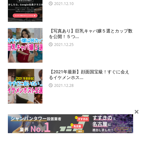
2021.12.10
【写真あり】巨乳キャバ嬢５選とカップ数
を公開！５つ...
2021.12.25
【2021年最新】顔面国宝級！すぐに会え
るイケメンホス...
2021.12.28
×
【写真あり】お酒とスイーツ相性抜群！歌
舞伎町で極上...
2022.01.01