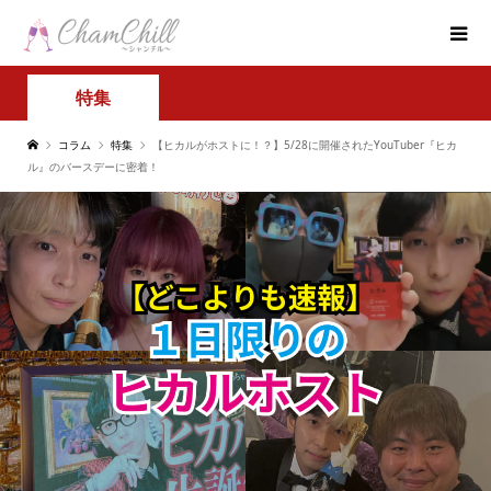
特集
コラム
特集
【ヒカルがホストに！？】5/28に開催されたYouTuber『ヒカ
ル』のバースデーに密着！