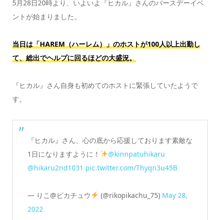
5月28日20時より、いよいよ『ヒカル』さんのバースデーイベ
ントが始まりました。
当日は「HAREM（ハーレム）」のホストが100人以上出勤し
て、総出でヘルプに回るほどの大盛況。
『ヒカル』さん自身も初めてのホストに緊張していたようで
す。
『ヒカル』さん、心の底から応援しております素敵な
1日になりますように！
@kinnpatuhikaru
@hikaru2nd1031
pic.twitter.com/Thyqn3u45B
— りこ@ピカチュウ
(@rikopikachu_75)
May 28,
2022