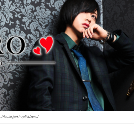
://lcolle.jp/shoplist/zero/