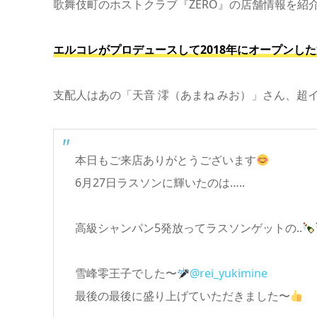
歌舞伎町のホストクラブ『ZERO』の店舗情報を紹
エルコレがプロデュースして2018年にオープンし
支配人はあの「天音 澪（あまね みお）」さん、超
本日もご来店ありがとうございます
6月27日ラスソンに輝いたのは…..
高級シャンパン5発放ってラスソンゲットの..
雪峰零王子でした〜
@rei_yukimine
最後の最後に盛り上げていただきました〜