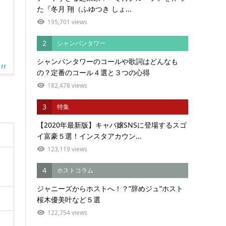
た『冬月 翔（ふゆつき しょ...
195,701 views
2
シャンパンタワー
シャンパンタワーのコールや歌詞はどんなも
の？定番のコール４選と３つの心得
182,478 views
3
特集
【2020年最新版】キャバ嬢SNSに登場するスゴ
イ富豪５選！インスタアカウン...
123,119 views
4
ホストコラム
ジャニーズからホストへ！？”辞めジュ”ホスト
桜木優美叶など５選
122,754 views