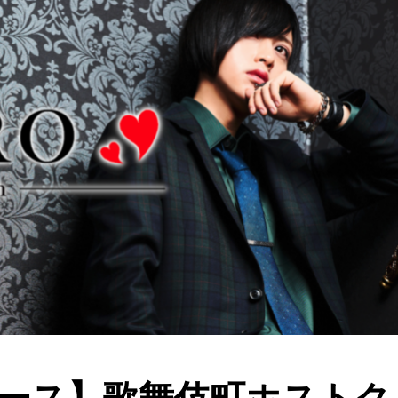
ース】歌舞伎町ホストク