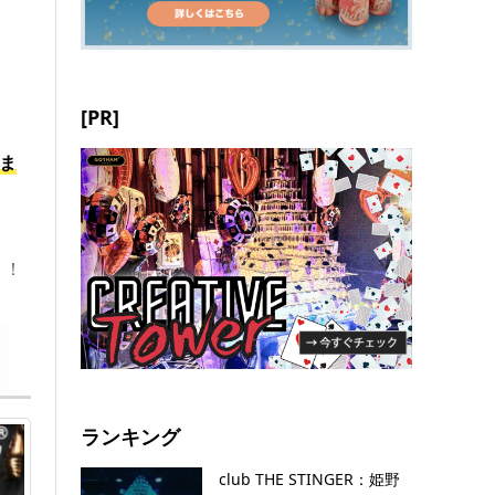
[PR]
ま
う！
ランキング
club THE STINGER：姫野