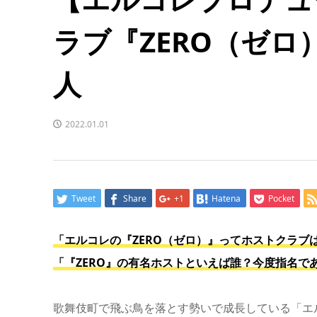
ラブ『ZERO（ゼ
人
2022.01.01
Tweet
Share
+1
Hatena
Pocket
「エルコレの『ZERO（ゼロ）』ってホストクラブ
「『ZERO』の有名ホストといえば誰？今度指名で
歌舞伎町で飛ぶ鳥を落とす勢いで成長している「エル