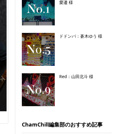
愛逶 様
ドドンパ：蒼木ゆう 様
Red：山田北斗 様
ChamChill編集部のおすすめ記事