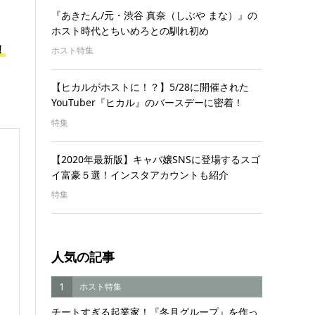
『あきたん/元・渋谷 真奈（しぶや まな）』の
ホスト時代とちいめろとの馴れ初め
！
ホスト特集
【ヒカルがホストに！？】5/28に開催された
YouTuber『ヒカル』のバースデーに密着！
特集
【2020年最新版】キャバ嬢SNSに登場するスゴ
イ富豪５選！インスタアカウントも紹介
特集
人気の記事
1
ホスト特集
チートすぎる起業家！『冬月グループ』を作っ