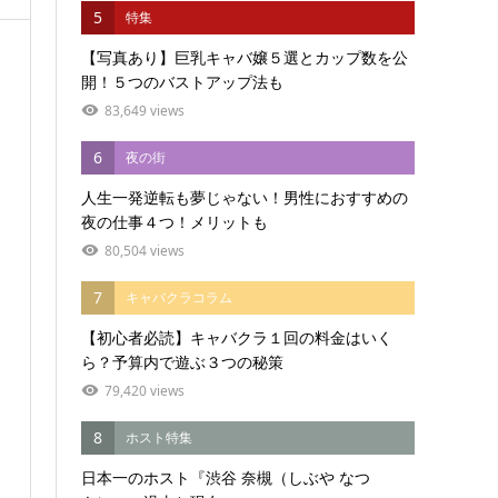
5
特集
【写真あり】巨乳キャバ嬢５選とカップ数を公
開！５つのバストアップ法も
83,649 views
6
夜の街
人生一発逆転も夢じゃない！男性におすすめの
夜の仕事４つ！メリットも
80,504 views
7
キャバクラコラム
【初心者必読】キャバクラ１回の料金はいく
ら？予算内で遊ぶ３つの秘策
79,420 views
8
ホスト特集
日本一のホスト『渋谷 奈槻（しぶや なつ