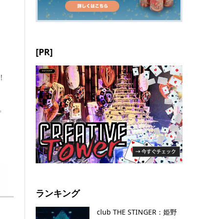
[PR]
！
。
ランキング
club THE STINGER：姫野