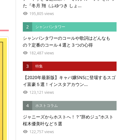
た『冬月 翔（ふゆつき しょ...
195,805 views
2
シャンパンタワー
シャンパンタワーのコールや歌詞はどんなも
の？定番のコール４選と３つの心得
182,487 views
3
特集
【2020年最新版】キャバ嬢SNSに登場するスゴ
イ富豪５選！インスタアカウン...
123,121 views
4
ホストコラム
ジャニーズからホストへ！？”辞めジュ”ホスト
桜木優美叶など５選
122,757 views