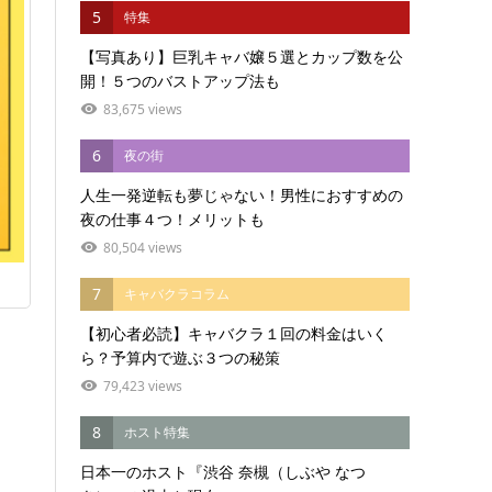
5
特集
【写真あり】巨乳キャバ嬢５選とカップ数を公
開！５つのバストアップ法も
83,675 views
6
夜の街
人生一発逆転も夢じゃない！男性におすすめの
夜の仕事４つ！メリットも
80,504 views
7
キャバクラコラム
【初心者必読】キャバクラ１回の料金はいく
ら？予算内で遊ぶ３つの秘策
79,423 views
8
ホスト特集
日本一のホスト『渋谷 奈槻（しぶや なつ