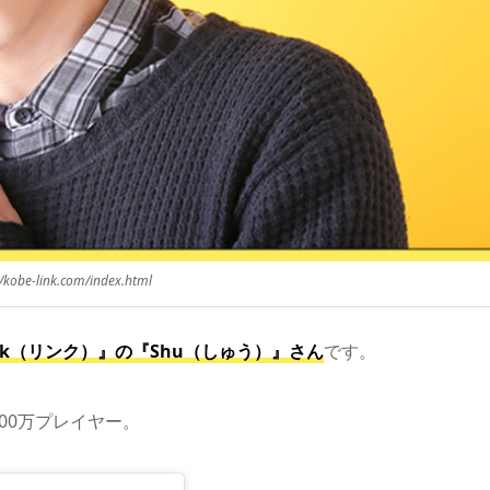
//kobe-link.com/index.html
 link（リンク）』の『Shu（しゅう）』さん
です。
00万プレイヤー。