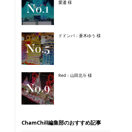
愛逶 様
ドドンパ：蒼木ゆう 様
Red：山田北斗 様
ChamChill編集部のおすすめ記事