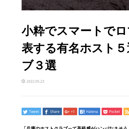
小粋でスマートでロ
表する有名ホスト５
ブ３選
2022.05.23
Tweet
Share
+1
Hatena
Pocket
「兵庫のホストクラブって高級感がハンパなさそう