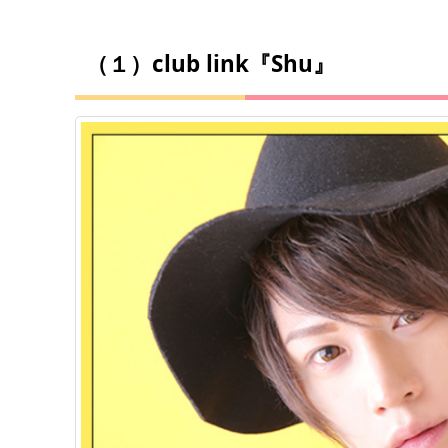
（１）club link『Shu』