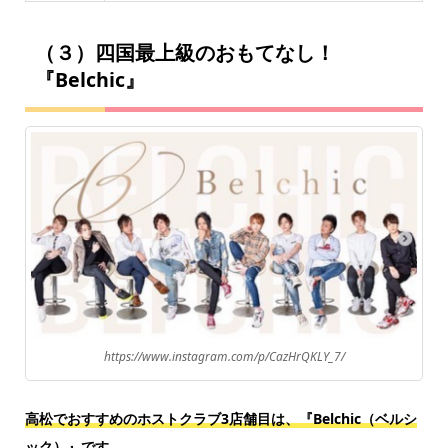
（３）四国最上級のおもてなし！
『Belchic』
https://www.instagram.com/p/CazHrQKLY_7/
高松でおすすめのホストクラブ3店舗目は、『Belchic（ベルシ
ック）』です。