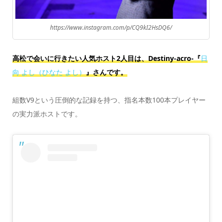
https://www.instagram.com/p/CQ9kI2HsDQ6/
高松で会いに行きたい人気ホスト2人目は、Destiny-acro-『
日
向 よし（ひなた よし）
』さんです。
組数V9という圧倒的な記録を持つ、指名本数100本プレイヤー
の実力派ホストです。