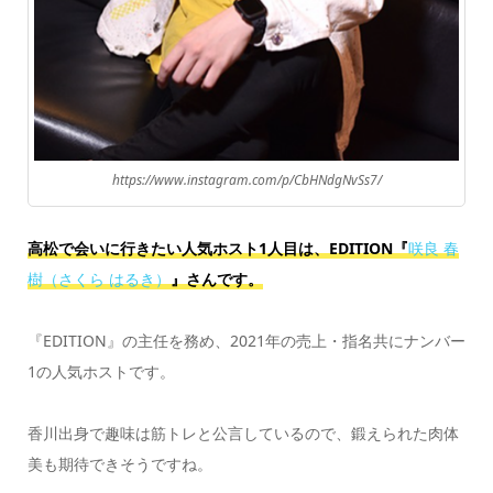
https://www.instagram.com/p/CbHNdgNvSs7/
高松で会いに行きたい人気ホスト1人目は、EDITION『
咲良 春
樹（さくら はるき）
』さんです。
『EDITION』の主任を務め、2021年の売上・指名共にナンバー
1の人気ホストです。
香川出身で趣味は筋トレと公言しているので、鍛えられた肉体
美も期待できそうですね。