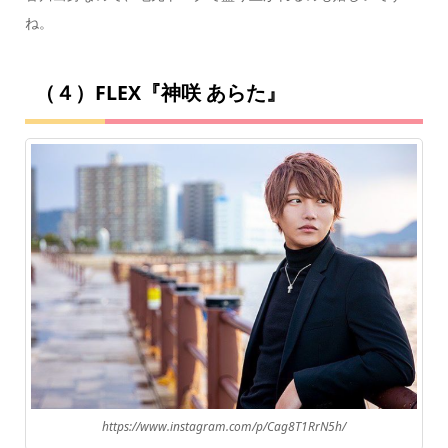
ね。
（４）FLEX『神咲 あらた』
https://www.instagram.com/p/Cag8T1RrN5h/