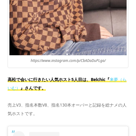
https://www.instagram.com/p/CbADaDuPLga/
高松で会いに行きたい人気ホスト5人目は、Belchic『
来夢（ら
いむ）
』さんです。
売上V3、指名本数V8、指名130本オーバーと記録を総ナメの人
気ホストです。