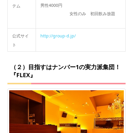
男性4000円
テム
女性のみ 初回飲み放題
公式サイ
http://group-d.jp/
ト
（２）目指すはナンバー1の実力派集団！
『FLEX』