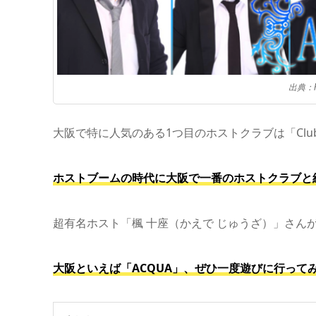
出典：htt
大阪で特に人気のある1つ目のホストクラブは「Club
ホストブームの時代に大阪で一番のホストクラブと
超有名ホスト「楓 十座（かえで じゅうざ）」さん
大阪といえば「ACQUA」、ぜひ一度遊びに行って