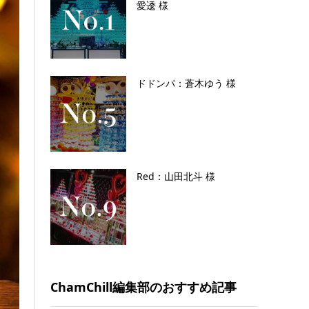
愛逶 様
ドドンパ：蒼木ゆう 様
Red：山田北斗 様
ChamChill編集部のおすすめ記事