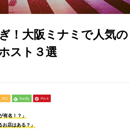
ぎ！大阪ミナミで人気の
ホスト３選
RSS
feedly
Pin it
が有名！？」
るお店はある？」