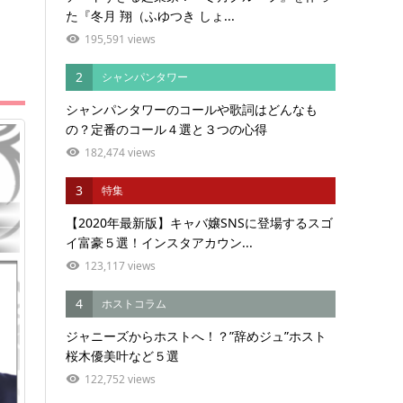
た『冬月 翔（ふゆつき しょ...
195,591 views
2
シャンパンタワー
シャンパンタワーのコールや歌詞はどんなも
の？定番のコール４選と３つの心得
182,474 views
3
特集
【2020年最新版】キャバ嬢SNSに登場するスゴ
イ富豪５選！インスタアカウン...
123,117 views
4
ホストコラム
ジャニーズからホストへ！？”辞めジュ”ホスト
桜木優美叶など５選
122,752 views