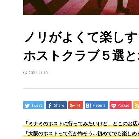
ノリがよくて楽しす
ホストクラブ５選と
2021.11.10
Tweet
Share
+1
Hatena
Pocket
「ミナミのホストに行ってみたいけど、どこのお店
「大阪のホストって何か怖そう…初めてでも楽しめ