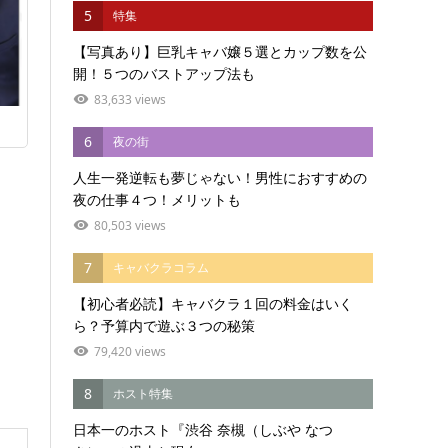
5
特集
【写真あり】巨乳キャバ嬢５選とカップ数を公
開！５つのバストアップ法も
83,633 views
6
夜の街
人生一発逆転も夢じゃない！男性におすすめの
夜の仕事４つ！メリットも
80,503 views
7
キャバクラコラム
【初心者必読】キャバクラ１回の料金はいく
ら？予算内で遊ぶ３つの秘策
79,420 views
8
ホスト特集
日本一のホスト『渋谷 奈槻（しぶや なつ