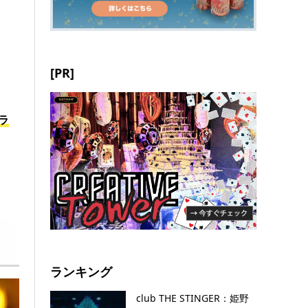
[PR]
ラ
ランキング
club THE STINGER：姫野