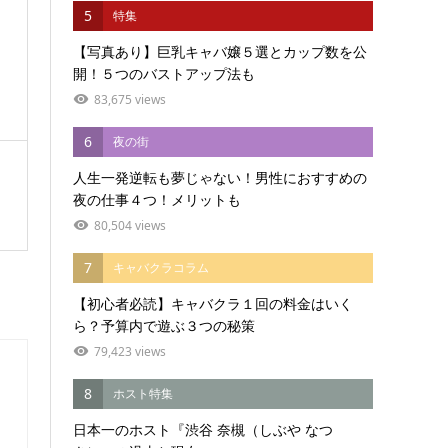
5
特集
【写真あり】巨乳キャバ嬢５選とカップ数を公
開！５つのバストアップ法も
83,675 views
6
夜の街
人生一発逆転も夢じゃない！男性におすすめの
夜の仕事４つ！メリットも
80,504 views
7
キャバクラコラム
【初心者必読】キャバクラ１回の料金はいく
ら？予算内で遊ぶ３つの秘策
79,423 views
め
8
ホスト特集
日本一のホスト『渋谷 奈槻（しぶや なつ