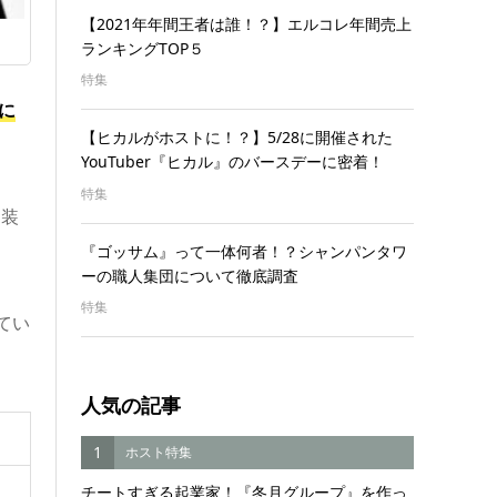
【2021年年間王者は誰！？】エルコレ年間売上
ランキングTOP５
特集
に
【ヒカルがホストに！？】5/28に開催された
YouTuber『ヒカル』のバースデーに密着！
特集
内装
『ゴッサム』って一体何者！？シャンパンタワ
ーの職人集団について徹底調査
特集
てい
人気の記事
1
ホスト特集
チートすぎる起業家！『冬月グループ』を作っ