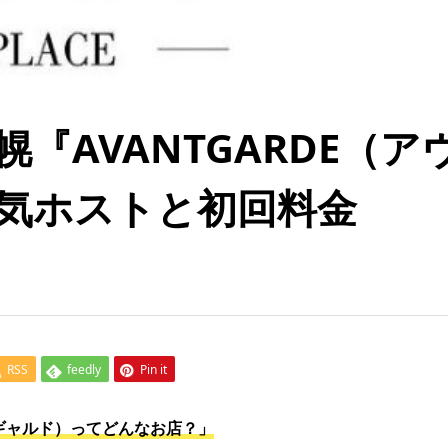
『AVANTGARDE（ア
気ホストと初回料金
RSS
feedly
Pin it
ァンギャルド）ってどんなお店？」