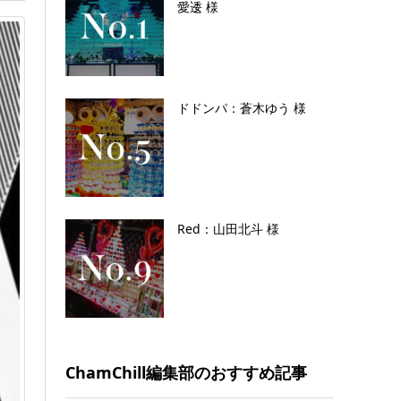
愛逶 様
ドドンパ：蒼木ゆう 様
Red：山田北斗 様
ChamChill編集部のおすすめ記事