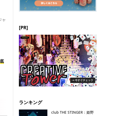
ジャ
[PR]
底
ランキング
club THE STINGER：姫野