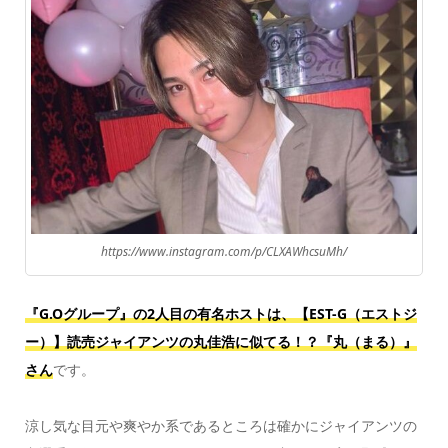
https://www.instagram.com/p/CLXAWhcsuMh/
『G.Oグループ』の2人目の有名ホストは、【EST-G（エストジ
ー）】読売ジャイアンツの丸佳浩に似てる！？『丸（まる）』
さん
です。
涼し気な目元や爽やか系であるところは確かにジャイアンツの