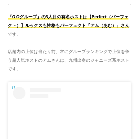
『G.Oグループ』の3人目の有名ホストは【Perfect（パーフェ
クト）】ルックスも性格もパーフェクト『アム（あむ）』さん
です。
店舗内の上位は当たり前、常にグループランキングで上位を争
う超人気ホストのアムさんは、九州出身のジャニーズ系ホスト
です。