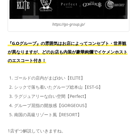
https://go-group.jp/
『G.Oグループ』の雰囲気はお店によってコンセプト・世界観
が異なりますが、どのお店も内装が豪華絢爛でイケメンホスト
のエスコート付き！
ゴールドの店内がまばゆい【ELITE】
シックで落ち着いたグループ総本山【EST-G】
ラグジュアリーな白い空間【Perfect】
グループ屈指の開放感【GORGEOUS】
南国の高級リゾート風【RESORT】
1店ずつ解説していきますね。