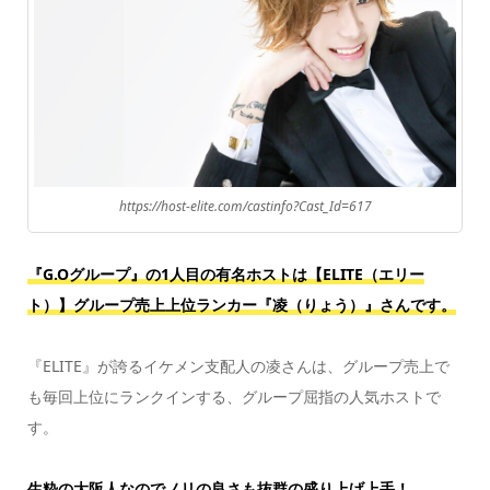
https://host-elite.com/castinfo?Cast_Id=617
『G.Oグループ』の1人目の有名ホストは【ELITE（エリー
ト）】グループ売上上位ランカー『凌（りょう）』さんです。
『ELITE』が誇るイケメン支配人の凌さんは、グループ売上で
も毎回上位にランクインする、グループ屈指の人気ホストで
す。
生粋の大阪人なのでノリの良さも抜群の盛り上げ上手！