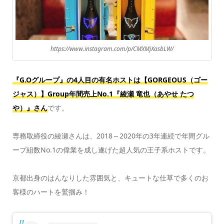
https://www.instagram.com/p/CMXMjXasbLW/
『G.Oグループ』の4人目の有名ホストは【GORGEOUS（ゴー
ジャス）】Group年間売上No.1『綾瀬 竜也（あやせ たつ
や）』さん
です。
専務取締役の綾瀬さんは、2018～2020年の3年連続で年間グル
ープ組数No.1の偉業を成し遂げた超人気の王子系ホストです。
京都出身のはんなりした雰囲気と、キュートな仕草で多くのお
客様のハートを鷲掴み！