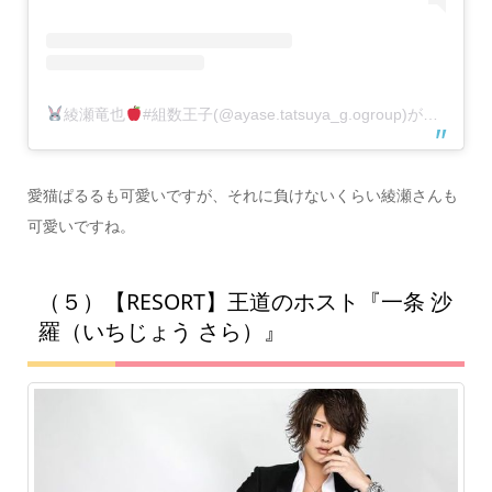
綾瀬竜也
#組数王子(@ayase.tatsuya_g.ogroup)がシェアした投稿
愛猫ぱるるも可愛いですが、それに負けないくらい綾瀬さんも
可愛いですね。
（５）【RESORT】王道のホスト『一条 沙
羅（いちじょう さら）』