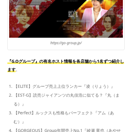
https://go-group.jp/
『G.Oグループ』の有名ホスト情報を各店舗から1名ずつ紹介し
ます
。
【ELITE】グループ売上上位ランカー『凌（りょう）』
【EST-G】読売ジャイアンツの丸佳浩に似てる？『丸（ま
る）』
【Perfect】ルックスも性格もパーフェクト『アム（あ
む）』
【GORGEOUS】Group年間売上No.1『綾瀬 竜也（あやせ