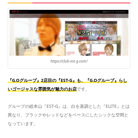
https://club-est-g.com/
『G.Oグループ』2店目の『EST-G』も、『G.Oグループ』らし
いゴージャスな雰囲気が魅力のお店
です。
グループの総本山『EST-G』は、白を基調とした『ELITE』とは
異なり、ブラックやレッドなどをベースにしたシックな空間と
なっています。