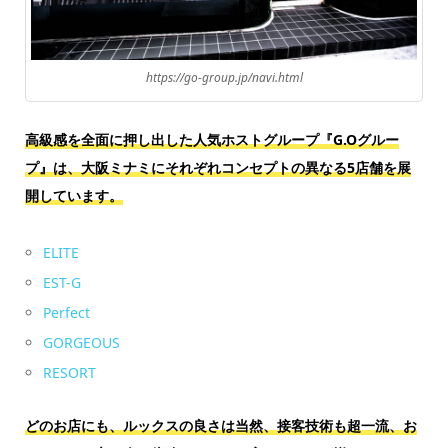
https://go-group.jp/navi.html
高級感を全面に押し出した人気ホストグループ『G.Oグルー
プ』は、
大阪ミナミにそれぞれコンセプトの異なる5店舗を展
開しています。
ELITE
EST-G
Perfect
GORGEOUS
RESORT
どのお店にも、ルックスの良さは当然、接客技術も超一流、お