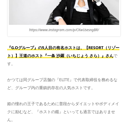
https://www.instagram.com/p/CKwUsesngBR/
『G.Oグループ』の5人目の有名ホストは、【RESORT（リゾー
ト）】王道のホスト『一条 沙羅（いちじょう さら）』さん
で
す。
かつては同グループ店舗の『ELITE』で代表取締役を務めるな
ど、グループ内の重鎮的存在の人気ホストです。
姫の憧れの王子であるために普段からダイエットやボディメイ
クに励むなど、『ホストの鑑』といっても過言ではありませ
ん。