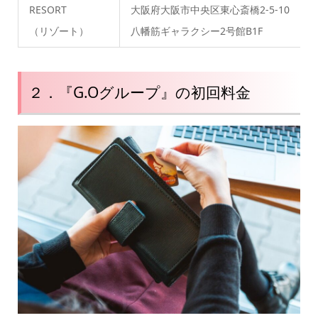
RESORT
大阪府大阪市中央区東心斎橋2-5-10
0
（リゾート）
八幡筋ギャラクシー2号館B1F
２．『
G.Oグループ』の初回料金