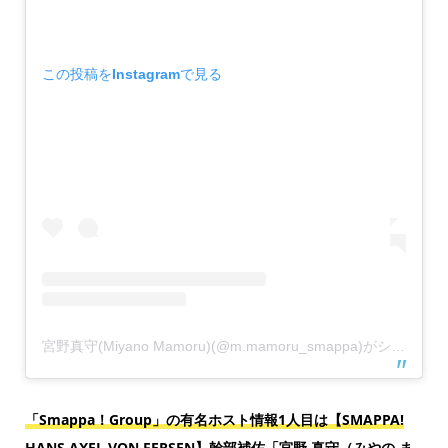
この投稿をInstagramで見る
宮野真守(Miyano Mamoru)(@m.mamoru_smappa)がシェアした投稿
「Smappa！Group」の有名ホスト情報1人目は【SMAPPA!
HANS AXEL VON FERSEN】幹部補佐「宮野 真守（みやの ま