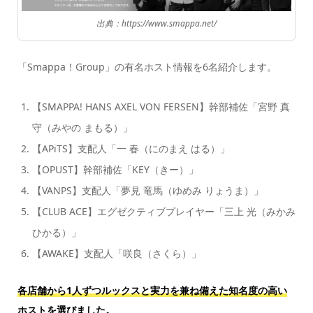
出典：https://www.smappa.net/
「Smappa！Group」の有名ホスト情報を6名紹介します。
【SMAPPA! HANS AXEL VON FERSEN】幹部補佐「宮野 真
守（みやの まもる）」
【APiTS】支配人「一 春（にのまえ はる）」
【OPUST】幹部補佐「KEY（きー）」
【VANPS】支配人「夢見 竜馬（ゆめみ りょうま）」
【CLUB ACE】エグゼクティブプレイヤー「三上 光（みかみ
ひかる）」
【AWAKE】支配人「咲良（さくら）」
各店舗から1人ずつルックスと実力を兼ね備えた知名度の高い
ホストを選びました。