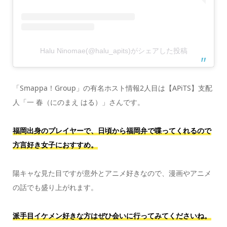
Halu Ninomae(@halu_apits)がシェアした投稿
「Smappa！Group」の有名ホスト情報2人目は【APiTS】支配
人「一 春（にのまえ はる）」さんです。
福岡出身のプレイヤーで、日頃から福岡弁で喋ってくれるので
方言好き女子におすすめ。
陽キャな見た目ですが意外とアニメ好きなので、漫画やアニメ
の話でも盛り上がれます。
派手目イケメン好きな方はぜひ会いに行ってみてくださいね。