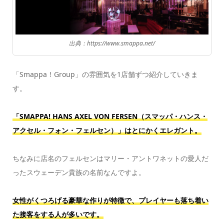
出典：https://www.smappa.net/
「Smappa！Group」の雰囲気を1店舗ずつ紹介していきま
す。
「SMAPPA! HANS AXEL VON FERSEN（スマッパ・ハンス・
アクセル・フォン・フェルセン）」はとにかくエレガント。
ちなみに店名のフェルセンはマリー・アントワネットの愛人だ
ったスウェーデン貴族の名前なんですよ。
女性がくつろげる豪華な作りが特徴で、プレイヤーも落ち着い
た接客をする人が多いです。