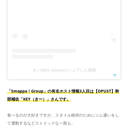
きい(@kii_booxx)がシェアした投稿
「Smappa！Group」の有名ホスト情報3人目は【OPUST】幹
部補佐「KEY（きー）」さんです。
食べるのが大好きですが、スタイル維持のためにジム通いをし
て運動するなどストイックな一面も。