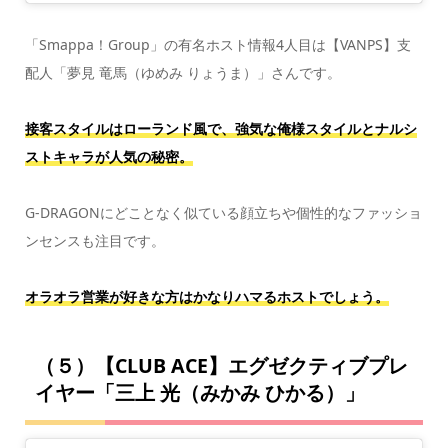
「Smappa！Group」の有名ホスト情報4人目は【VANPS】支
配人「夢見 竜馬（ゆめみ りょうま）」さんです。
接客スタイルはローランド風で、強気な俺様スタイルとナルシ
ストキャラが人気の秘密。
G-DRAGONにどことなく似ている顔立ちや個性的なファッショ
ンセンスも注目です。
オラオラ営業が好きな方はかなりハマるホストでしょう。
（５）【CLUB ACE】エグゼクティブプレ
イヤー「三上 光（みかみ ひかる）」