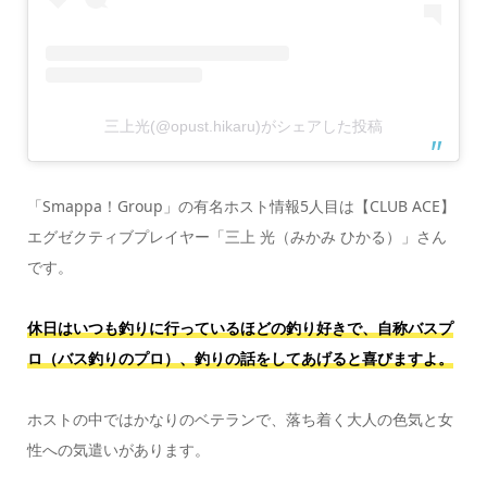
三上光(@opust.hikaru)がシェアした投稿
「Smappa！Group」の有名ホスト情報5人目は【CLUB ACE】
エグゼクティブプレイヤー「三上 光（みかみ ひかる）」さん
です。
休日はいつも釣りに行っているほどの釣り好きで、自称バスプ
ロ（バス釣りのプロ）、釣りの話をしてあげると喜びますよ。
ホストの中ではかなりのベテランで、落ち着く大人の色気と女
性への気遣いがあります。