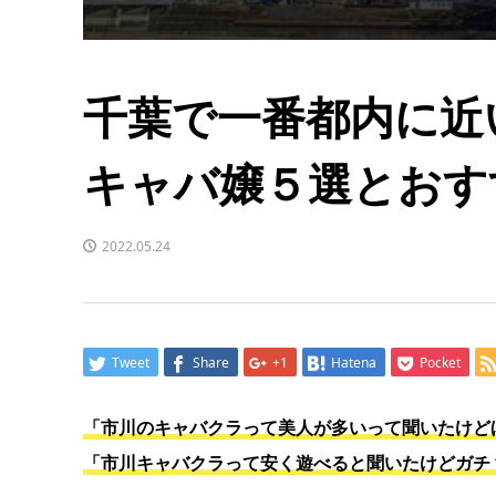
千葉で一番都内に近
キャバ嬢５選とおす
2022.05.24
Tweet
Share
+1
Hatena
Pocket
「市川のキャバクラって美人が多いって聞いたけど
「市川キャバクラって安く遊べると聞いたけどガチ