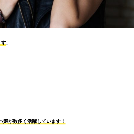
ます
。
バ嬢が数多く活躍しています！