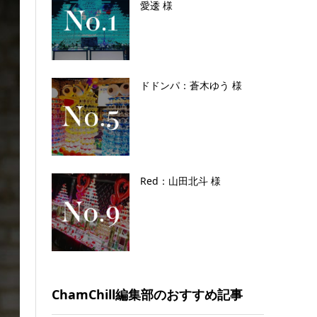
愛逶 様
ドドンパ：蒼木ゆう 様
Red：山田北斗 様
ChamChill編集部のおすすめ記事