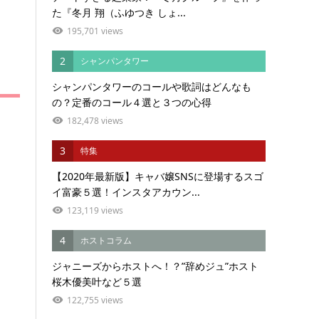
た『冬月 翔（ふゆつき しょ...
195,701 views
2
シャンパンタワー
シャンパンタワーのコールや歌詞はどんなも
の？定番のコール４選と３つの心得
182,478 views
3
特集
【2020年最新版】キャバ嬢SNSに登場するスゴ
イ富豪５選！インスタアカウン...
123,119 views
4
ホストコラム
ジャニーズからホストへ！？”辞めジュ”ホスト
桜木優美叶など５選
122,755 views