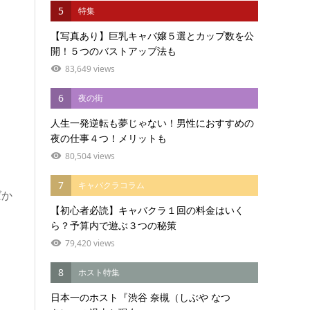
5
特集
【写真あり】巨乳キャバ嬢５選とカップ数を公
開！５つのバストアップ法も
83,649 views
6
夜の街
人生一発逆転も夢じゃない！男性におすすめの
夜の仕事４つ！メリットも
80,504 views
7
キャバクラコラム
ばか
【初心者必読】キャバクラ１回の料金はいく
ら？予算内で遊ぶ３つの秘策
79,420 views
8
ホスト特集
日本一のホスト『渋谷 奈槻（しぶや なつ