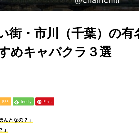
い街・市川（千葉）の有
すめキャバクラ３選
RSS
feedly
Pin it
ほんとなの？」
？」