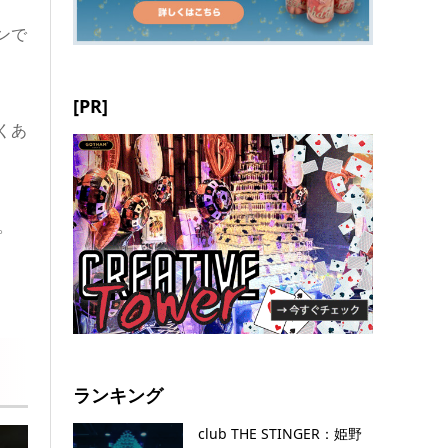
ンで
[PR]
くあ
。
ランキング
club THE STINGER：姫野