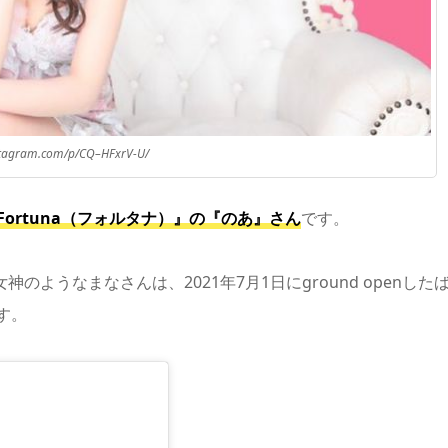
stagram.com/p/CQ–HFxrV-U/
b Fortuna（フォルタナ）』の『のあ』さん
です。
ようなまなさんは、2021年7月1日にground openした
す。