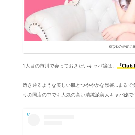
https://www.in
1人目の市川で会っておきたいキャバ嬢は、
『Clu
透き通るような美しい肌とつややかな黒髪…まるで女神の
りの同店の中でも人気の高い清純派美人キャバ嬢で