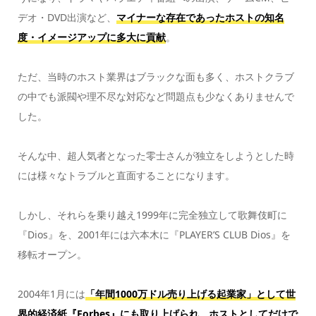
デオ・DVD出演など、
マイナーな存在であったホストの知名
度・イメージアップに多大に貢献
。
ただ、当時のホスト業界はブラックな面も多く、ホストクラブ
の中でも派閥や理不尽な対応など問題点も少なくありませんで
した。
そんな中、超人気者となった零士さんが独立をしようとした時
には様々なトラブルと直面することになります。
しかし、それらを乗り越え1999年に完全独立して歌舞伎町に
『Dios』を、2001年には六本木に『PLAYER’S CLUB Dios』を
移転オープン。
2004年1月には
「年間1000万ドル売り上げる起業家」として世
界的経済紙『Forbes』にも取り上げられ、ホストとしてだけで