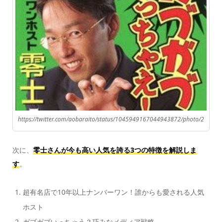
https://twitter.com/aobaraito/status/1045949167044943872/photo/2
次に、
零士さんが今も高い人気を誇る3つの特徴を解説しま
す
。
超有名店で10年以上ナンバーワン！誰からも愛される人気
ホスト
ガブガブいっちゃう？巧みなメディア戦略