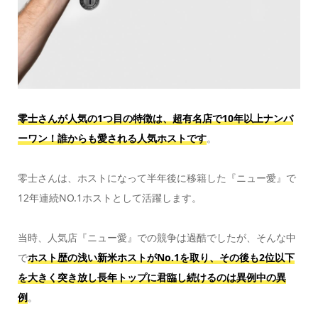
零士さんが人気の1つ目の特徴は、超有名店で10年以上ナンバ
ーワン！誰からも愛される人気ホストです
。
零士さんは、ホストになって半年後に移籍した『ニュー愛』で
12年連続NO.1ホストとして活躍します。
当時、人気店『ニュー愛』での競争は過酷でしたが、そんな中
で
ホスト歴の浅い新米ホストがNo.1を取り、その後も2位以下
を大きく突き放し長年トップに君臨し続けるのは異例中の異
例
。