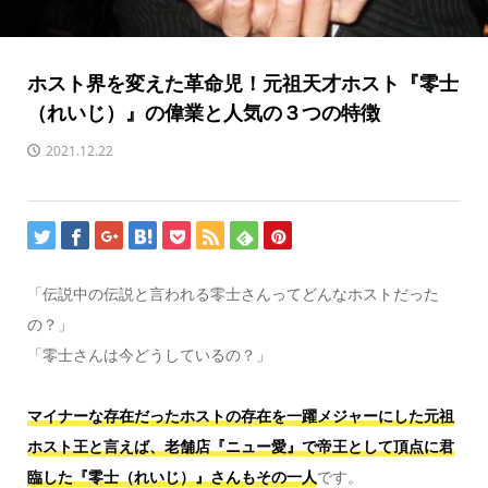
ホスト界を変えた革命児！元祖天才ホスト『零士
（れいじ）』の偉業と人気の３つの特徴
2021.12.22
「伝説中の伝説と言われる零士さんってどんなホストだった
の？」
「零士さんは今どうしているの？」
マイナーな存在だったホストの存在を一躍メジャーにした元祖
ホスト王と言えば、老舗店『ニュー愛』で帝王として頂点に君
臨した『零士（れいじ）』さんもその一人
です。