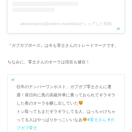
akirakoyano(@ondori.machida)がシェアした投稿
『ガブガブポーズ』は今も零士さんのトレードマークです。
ちなみに、零士さんのオーラは現在も健在！
往年のナンバーワンホスト、ガブガブ零士さんに遭
遇！昼日向に黒の高級外車に乗っておられてギラギラ
した夜のオーラを醸し出していた
トシ取ってもまだギラギラしてる人、はっちゃけちゃ
ってる人はやっぱりかっこいいなあ
#零士さん
#ガ
ブガブ零士