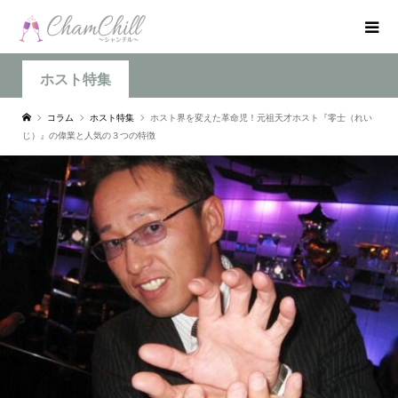
ホスト特集
コラム
ホスト特集
ホスト界を変えた革命児！元祖天才ホスト『零士（れい
じ）』の偉業と人気の３つの特徴