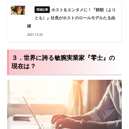
ホストをエンタメに！『頼朝（より
とも）』社長がホストのロールモデルたる由
縁
2021.12.22
３．世界に誇る敏腕実業家『零士』の
現在は？