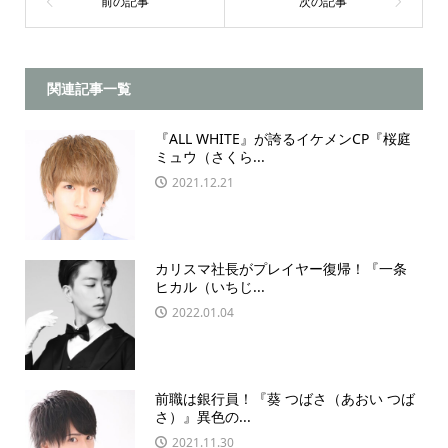
関連記事一覧
『ALL WHITE』が誇るイケメンCP『桜庭
ミュウ（さくら...
2021.12.21
カリスマ社長がプレイヤー復帰！『一条
ヒカル（いちじ...
2022.01.04
前職は銀行員！『葵 つばさ（あおい つば
さ）』異色の...
2021.11.30