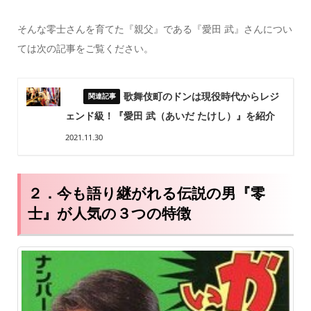
そんな零士さんを育てた『親父』である『愛田 武』さんについ
ては次の記事をご覧ください。
歌舞伎町のドンは現役時代からレジ
ェンド級！『愛田 武（あいだ たけし）』を紹介
2021.11.30
２．今も語り継がれる伝説の男『零
士』が人気の３つの特徴