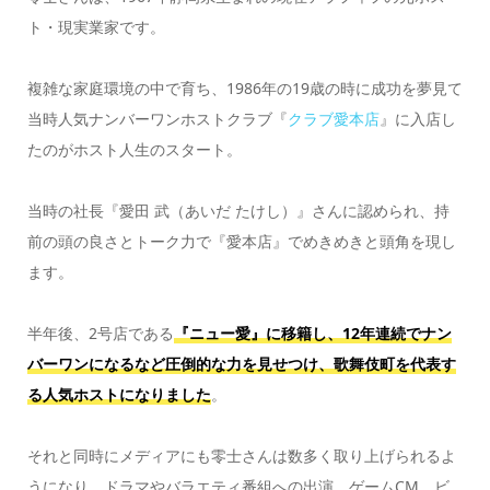
ト・現実業家です。
複雑な家庭環境の中で育ち、1986年の19歳の時に成功を夢見て
当時人気ナンバーワンホストクラブ『
クラブ愛本店
』に入店し
たのがホスト人生のスタート。
当時の社長『愛田 武（あいだ たけし）』さんに認められ、持
前の頭の良さとトーク力で『愛本店』でめきめきと頭角を現し
ます。
半年後、2号店である
『ニュー愛』に移籍し、12年連続でナン
バーワンになるなど圧倒的な力を見せつけ、歌舞伎町を代表す
る人気ホストになりました
。
それと同時にメディアにも零士さんは数多く取り上げられるよ
うになり、ドラマやバラエティ番組への出演、ゲームCM、ビ