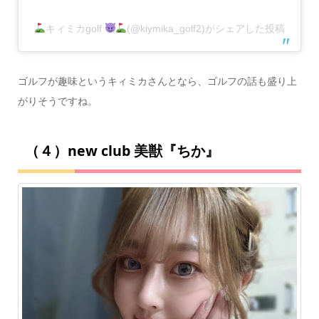
キィミカgolf
(@kiymika_golf2)がシェアした投稿
ゴルフが趣味というキィミカさんとなら、ゴルフの話も盛り上
がりそうですね。
（４）new club 美獣『ちか』