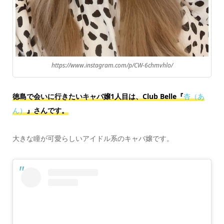
https://www.instagram.com/p/CW-6chmvhlo/
徳島で会いに行きたいキャバ嬢1人目は、Club Belle『
杏（あ
ん）
』さんです。
大きな瞳が可愛らしいアイドル系のキャバ嬢です。