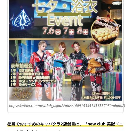
https://twitter.com/newclub_bijou/status/1409153451456557059/photo/1
徳島でおすすめのキャバクラ2店舗目は、『new club 美獣（ニ