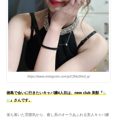
https://www.instagram.com/p/CZ9kzDhvX_q/
徳島で会いに行きたいキャバ嬢4人目は、new club 美獣『
ち
か
』さんです。
落ち着いた雰囲気から、癒し系のオーラあふれる美人キャバ嬢