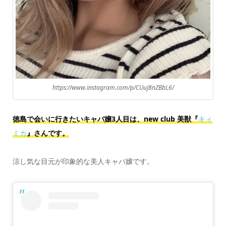
https://www.instagram.com/p/CUuJ8nZBbL6/
徳島で会いに行きたいキャバ嬢3人目は、new club 美獣『
キィ
ミカ
』さんです。
涼し気な目元が印象的な美人キャバ嬢です。