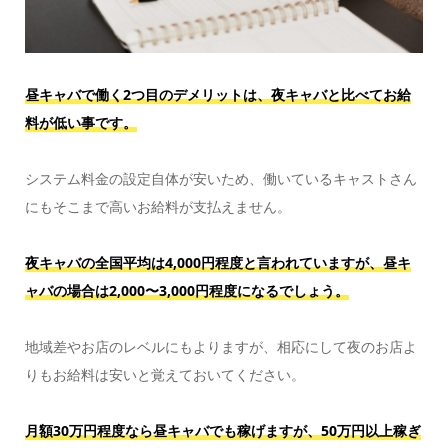
昼キャバで働く2つ目のデメリットは、夜キャバと比べてお給
料が低い事です。
システム料金の設定自体が安いため、働いているキャストさん
にもそこまで高いお給料が支払えません。
夜キャバの全国平均は4,000円程度と言われていますが、昼キ
ャバの場合は2,000〜3,000円程度になるでしょう。
地域差やお店のレベルにもよりますが、相応にして夜のお店よ
りもお給料は安いと覚えておいてください。
月額30万円程度なら昼キャバでも稼げますが、50万円以上稼ぎ