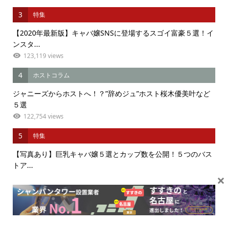
3
特集
【2020年最新版】キャバ嬢SNSに登場するスゴイ富豪５選！イ
ンスタ...
123,119 views
4
ホストコラム
ジャニーズからホストへ！？”辞めジュ”ホスト桜木優美叶など
５選
122,754 views
5
特集
【写真あり】巨乳キャバ嬢５選とカップ数を公開！５つのバス
トア...
×
83,646 views
6
夜の街
人生一発逆転も夢じゃない！男性におすすめの夜の仕事４つ！
メリ...