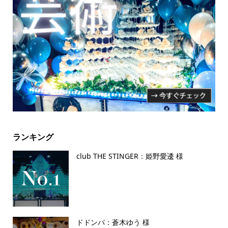
ランキング
club THE STINGER：姫野愛逶 様
ドドンパ：蒼木ゆう 様