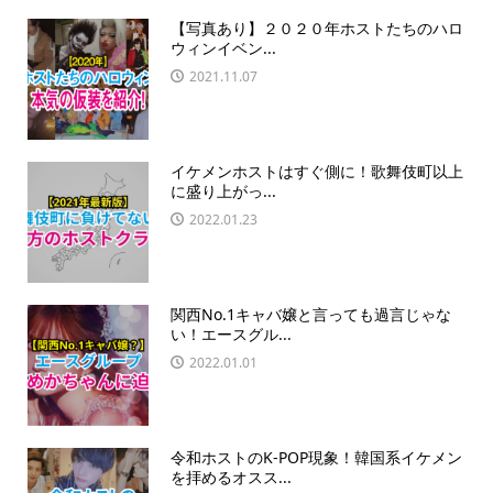
【写真あり】２０２０年ホストたちのハロ
ウィンイベン...
2021.11.07
イケメンホストはすぐ側に！歌舞伎町以上
に盛り上がっ...
2022.01.23
関西No.1キャバ嬢と言っても過言じゃな
い！エースグル...
2022.01.01
令和ホストのK-POP現象！韓国系イケメン
を拝めるオスス...