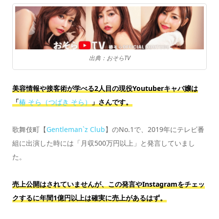
出典：おそらTV
美容情報や接客術が学べる2人目の現役Youtuberキャバ嬢は
「
椿 そら（つばき そら）
」さんです。
歌舞伎町【
Gentleman`z Club
】のNo.1で、2019年にテレビ番
組に出演した時には「月収500万円以上」と発言していまし
た。
売上公開はされていませんが、この発言やInstagramをチェッ
クするに年間1億円以上は確実に売上があるはず。