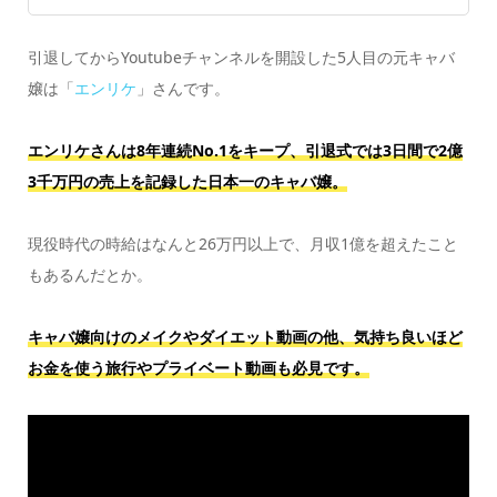
引退してからYoutubeチャンネルを開設した5人目の元キャバ
嬢は「
エンリケ
」さんです。
エンリケさんは8年連続No.1をキープ、引退式では3日間で2億
3千万円の売上を記録した日本一のキャバ嬢。
現役時代の時給はなんと26万円以上で、月収1億を超えたこと
もあるんだとか。
キャバ嬢向けのメイクやダイエット動画の他、気持ち良いほど
お金を使う旅行やプライベート動画も必見です。