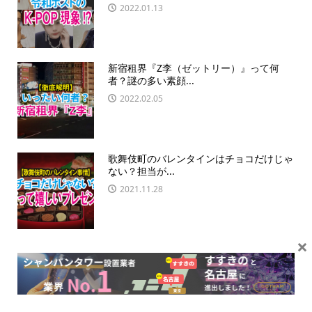
2022.01.13
新宿租界『Z李（ゼットリー）』って何
者？謎の多い素顔...
2022.02.05
歌舞伎町のバレンタインはチョコだけじゃ
ない？担当が...
2021.11.28
×
『みゆう』さんのバースデーイベントの売
上は１億円以...
2021.11.15