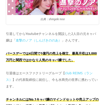
出典：shingeki noa
引退してからYoutubeチャンネルを開設した2人目の元キャバ
嬢は「
進撃のノア（しんげきののあ）
」さんです。
バースデーでは4日間で1億円の売上を樹立、最高月収は3,000
万円と関西ではかなり人気のキャバ嬢でした。
引退後はエースファクトリーグループ【
club REIMS（ラン
ス）
】の代表取締役に就任し、今も水商売の世界に携わってい
ます。
チャンネルにはNo.1キャバ嬢のマインドセットや売上アップの