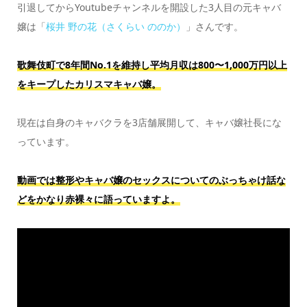
引退してからYoutubeチャンネルを開設した3人目の元キャバ
嬢は「
桜井 野の花（さくらい ののか）
」さんです。
歌舞伎町で8年間No.1を維持し平均月収は800〜1,000万円以上
をキープしたカリスマキャバ嬢。
現在は自身のキャバクラを3店舗展開して、キャバ嬢社長にな
っています。
動画では整形やキャバ嬢のセックスについてのぶっちゃけ話な
どをかなり赤裸々に語っていますよ。