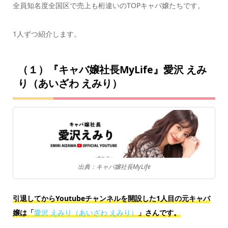
全員知名度全国区で売上も桁違いのTOPキャバ嬢たちです。
1人ずつ紹介します。
（１）『キャバ嬢社長MyLife』愛沢 えみ
り（あいざわ えみり）
出典：キャバ嬢社長MyLife
引退してからYoutubeチャンネルを開設した1人目の元キャバ
嬢は「
愛沢 えみり（あいざわ えみり）
」さんです。