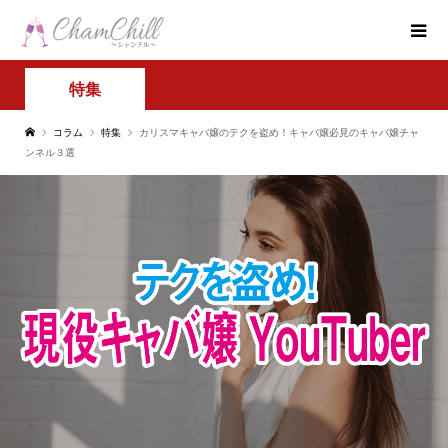
特集
コラム
特集
カリスマキャバ嬢のテクを盗め！キャバ嬢必見のキャバ嬢チャ
ンネル３選