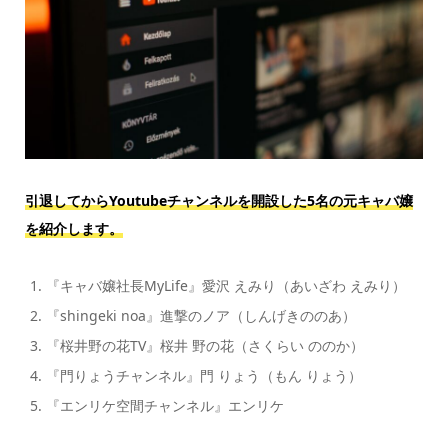
引退してからYoutubeチャンネルを開設した5名の元キャバ嬢
を紹介します。
『キャバ嬢社長MyLife』愛沢 えみり（あいざわ えみり）
『shingeki noa』進撃のノア（しんげきののあ）
『桜井野の花TV』桜井 野の花（さくらい ののか）
『門りょうチャンネル』門 りょう（もん りょう）
『エンリケ空間チャンネル』エンリケ