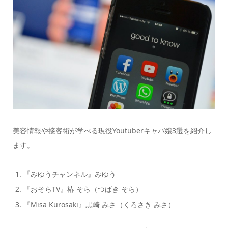
美容情報や接客術が学べる現役Youtuberキャバ嬢3選を紹介し
ます。
『みゆうチャンネル』みゆう
『おそらTV』椿 そら（つばき そら）
『Misa Kurosaki』黒崎 みさ（くろさき みさ）