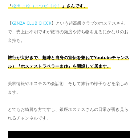
「
松田 まゆ（まつだ まゆ）
」さんです。
【
GINZA CLUB CHICK
】という超高級クラブのホステスさん
で、売上は不明ですが旅行の頻度や持ち物を見るにかなりのお
金持ち。
旅行が大好きで、趣味と自身の宣伝を兼ねてYoutubeチャンネ
ル）『ホステストラベラーまゆ』を開設して居ます。
美容情報やホステスの会話術、そして旅行の様子などを楽しめ
ます。
とてもお綺麗な方ですし、銀座ホステスさんの日常が覗き見ら
れるチャンネルです。