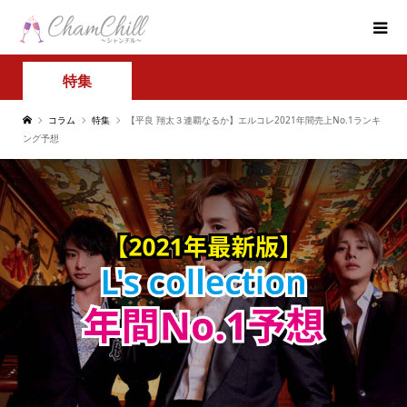
特集
コラム
特集
【平良 翔太３連覇なるか】エルコレ2021年間売上No.1ランキ
ング予想