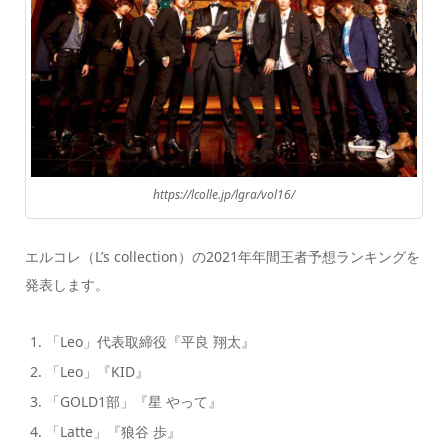
https://lcolle.jp/lgra/vol16/
エルコレ（L’s collection）の2021年年間王者予想ランキングを
発表します。
「Leo」代表取締役『平良 翔太』
「Leo」『KID』
「GOLD1部」『星 やって』
「Latte」『狼谷 歩』