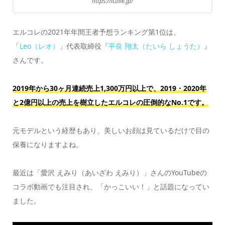
https://lcolle.jp/
エルコレの2021年年間王者予想ランキング第1位は、
「
Leo（レオ）
」代表取締役『
平良 翔太（たいら しょうた）
』
さんです。
2019年から30ヶ月連続売上1,300万円以上で、2019・2020年
と2億円以上の売上を樹立したエルコレの圧倒的なNo.1です。
元モデルという経歴もあり、美しいお顔は見ているだけで目の
保養になりますよね。
最近は「愛沢 えみり（あいざわ えみり）」さんのYouTubeの
コラボ動画でも注目され、「かっこいい！」と話題になってい
ました。