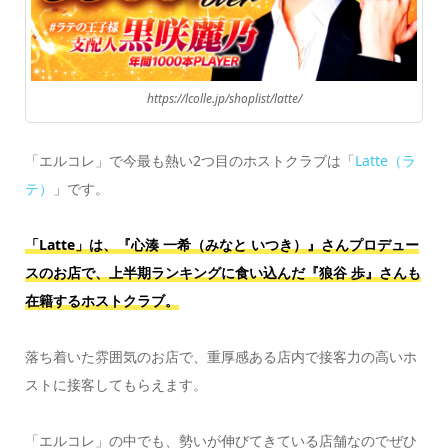
https://lcolle.jp/shoplist/latte/
「エルコレ」で今最も熱い2つ目のホストクラブは「
Latte（ラ
テ）
」です。
「Latte」は、『心湊 一希（みなと いつき）』さんプロデュー
スのお店で、上半期ランキングに食い込んだ『狼谷 歩』さんも
在籍するホストクラブ。
落ち着いた雰囲気のお店で、重厚感ある店内で接客力の高いホ
ストに接客してもらえます。
「エルコレ」の中でも、勢いが伸びてきている店舗なのでぜひ