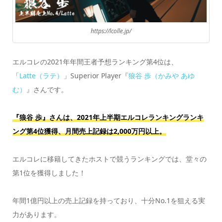
https://lcolle.jp/
エルコレの2021年年間王者予想ランキング第4位は、
「
Latte（ラテ）
」Superior Player『
狼谷 歩（かみや あゆ
む）
』さんです。
『狼谷 歩』さんは、2021年上半期エルコレランキングランキ
ング第4位獲得、月間売上記録は2,000万円以上。
エルコレに移籍してきたホストで競うランキングでは、堂々の
第1位を獲得しました！
年間1億円以上の売上記録を持っており、十分No.1を狙える実
力があります。