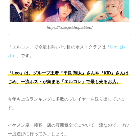
https://lcolle.jp/shoplist/leo/
「エルコレ」で今最も熱い1つ目のホストクラブは「
Leo（レ
オ）
」です。
「Leo」は、グループ王者『平良 翔太』さんや『KID』さんは
じめ、一流ホストが集まる「エルコレ」で最も売るお店。
今年も上位ランキングに多数のプレイヤーを送り出していま
す。
イケメン度・接客・店の雰囲気全てにおいて一流なので、ぜひ
一度遊びに行ってみましょう。