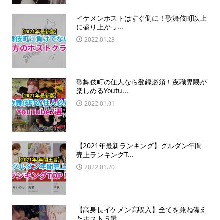
イケメンホストはすぐ側に！歌舞伎町以上
に盛り上がっ...
2022.01.23
歌舞伎町の住人なら登録必須！夜職界隈が
楽しめるYoutu...
2022.01.01
【2021年最新ランキング】グルダン年間
売上ランキングT...
2022.01.20
【高身長イケメン高収入】全てを兼ね備え
たホスト５選...