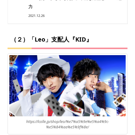
力
2021.12.26
（２）「Leo」支配人『KID』
https://lcolle.jp/shop/leo/%e7%a5%9e%e5%a4%9c-
%e5%84%aa%e5%9f%8e/