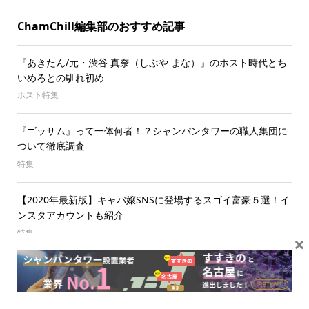
ChamChill編集部のおすすめ記事
『あきたん/元・渋谷 真奈（しぶや まな）』のホスト時代とち
いめろとの馴れ初め
ホスト特集
『ゴッサム』って一体何者！？シャンパンタワーの職人集団に
ついて徹底調査
特集
【2020年最新版】キャバ嬢SNSに登場するスゴイ富豪５選！イ
ンスタアカウントも紹介
特集
×
人気の記事