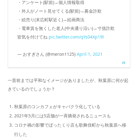
・アンケート(駅前)→個人情報取得
・外人がノート見せてくる(駅前)→募金詐欺
・絵売り(末広町駅近く)→絵画商法
・電車賃を無くした老人(中央通り沿い)→寸借詐欺
皆気を付けてね
pic.twitter.com/qYs04Xp19l
— おすぎさん (@meron1125)
April 1, 2021
一昔前までは平和なイメージがありましたが、秋葉原に何が起
きているのでしょうか？
秋葉原のコンカフェがキャバクラ化している
2021年5月には5店舗が一斉摘発されるニュースも
コロナ禍の影響でぼったくり店も歌舞伎町から秋葉原へ移
行した