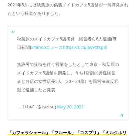
2021年5月には秋葉原の偽装メイドカフェ5店舗が一斉摘発され
たという報道がありました。
秋葉原のメイドカフェ5店摘発 経営者ら6人逮捕(毎
日新聞)
#Yahooニュース
https://t.co/j6y9XtspBl
無許可で接待を伴う営業をしたとして東京・秋葉原の
メイドカフェ5店舗を摘発し、うち1店舗の男性経営
者と各店の女性店長5人（20～24歳）を風営法違反容
疑で逮捕したと発表
— ﾂﾙﾐﾛﾎﾞ (@kaztsu)
May 20, 2021
「カフェラシェール」「フルール」「コスプリ」「ミルクホリ