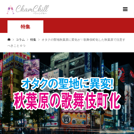
特集
コラム
特集
オタクの聖地秋葉原に変化が！歌舞伎町化した秋葉原で注意す
べきこと４つ