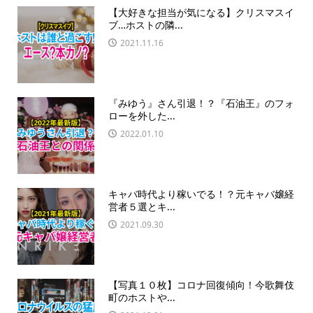
【大好きな担当が気になる】クリスマスイ
ブ…ホストの隣...
2021.11.16
『みゆう』さん引退！？『石油王』のフォ
ローを外した...
2022.01.10
キャバ時代より稼いでる！？元キャバ嬢経
営者５選とキ...
2021.09.30
【写真１０枚】コロナ回復傾向！今歌舞伎
町のホストや...