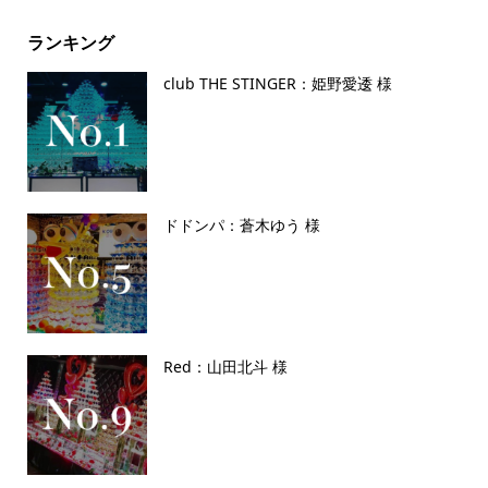
ランキング
club THE STINGER：姫野愛逶 様
ドドンパ：蒼木ゆう 様
Red：山田北斗 様