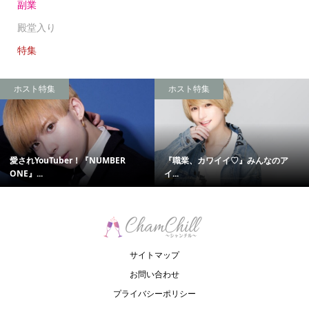
副業
殿堂入り
特集
ホスト特集
ホスト特集
愛されYouTuber！『NUMBER
『職業、カワイイ♡』みんなのア
ONE』...
イ...
サイトマップ
お問い合わせ
プライバシーポリシー