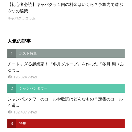
【初心者必読】キャバクラ１回の料金はいくら？予算内で遊ぶ
３つの秘策
キャバクラコラム
人気の記事
1
ホスト特集
チートすぎる起業家！『冬月グループ』を作った『冬月 翔（ふ
ゆつ...
195,824 views
2
シャンパンタワー
シャンパンタワーのコールや歌詞はどんなもの？定番のコール
４選...
182,487 views
3
特集