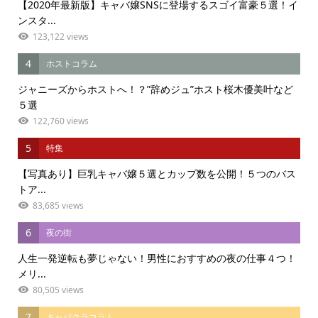
【2020年最新版】キャバ嬢SNSに登場するスゴイ富豪５選！イ
ンスタ...
123,122 views
4
ホストコラム
ジャニーズからホストへ！？”辞めジュ”ホスト桜木優美叶など
５選
122,760 views
5
特集
【写真あり】巨乳キャバ嬢５選とカップ数を公開！５つのバス
トア...
83,685 views
6
夜の街
人生一発逆転も夢じゃない！男性におすすめの夜の仕事４つ！
メリ...
80,505 views
7
キャバクラコラム