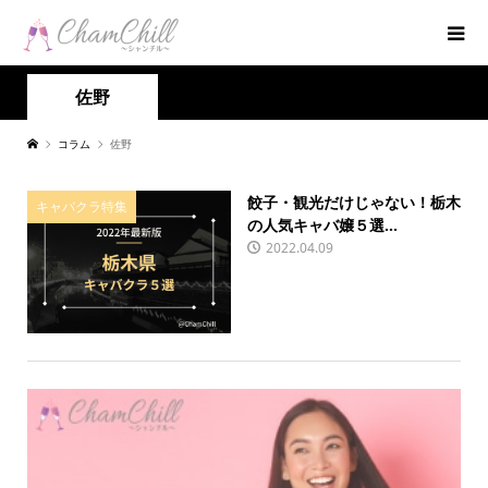
佐野
コラム
佐野
餃子・観光だけじゃない！栃木
キャバクラ特集
の人気キャバ嬢５選...
2022.04.09