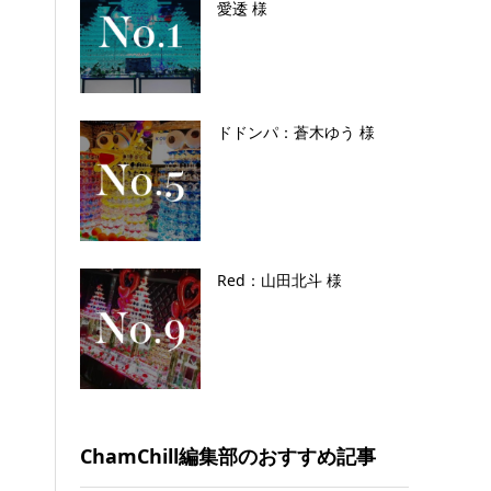
愛逶 様
ドドンパ：蒼木ゆう 様
Red：山田北斗 様
ChamChill編集部のおすすめ記事