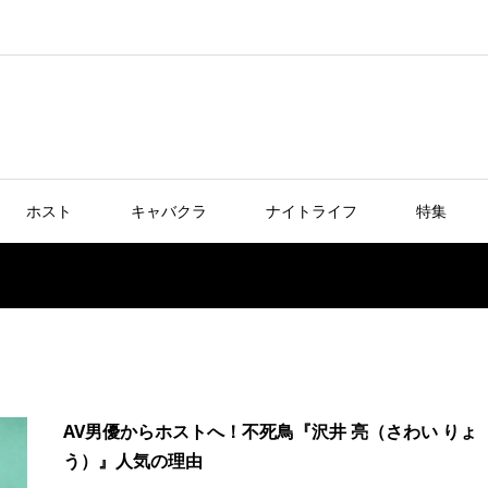
ホスト
キャバクラ
ナイトライフ
特集
AV男優からホストへ！不死鳥『沢井 亮（さわい りょ
う）』人気の理由