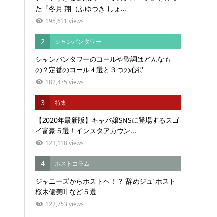
た『冬月 翔（ふゆつき しょ...
195,611 views
2
シャンパンタワー
シャンパンタワーのコールや歌詞はどんなも
の？定番のコール４選と３つの心得
182,475 views
3
特集
【2020年最新版】キャバ嬢SNSに登場するスゴ
イ富豪５選！インスタアカウン...
123,118 views
4
ホストコラム
ジャニーズからホストへ！？”辞めジュ”ホスト
桜木優美叶など５選
122,753 views