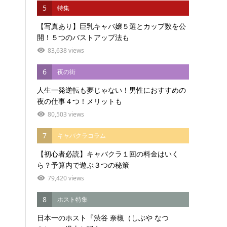
5
特集
【写真あり】巨乳キャバ嬢５選とカップ数を公
開！５つのバストアップ法も
83,638 views
6
夜の街
人生一発逆転も夢じゃない！男性におすすめの
夜の仕事４つ！メリットも
80,503 views
7
キャバクラコラム
【初心者必読】キャバクラ１回の料金はいく
ら？予算内で遊ぶ３つの秘策
79,420 views
8
ホスト特集
日本一のホスト『渋谷 奈槻（しぶや なつ