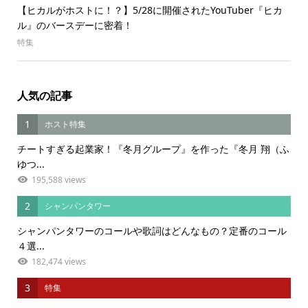
【ヒカルがホストに！？】5/28に開催されたYouTuber『ヒカ
ル』のバースデーに密着！
特集
人気の記事
1
ホスト特集
チートすぎる起業家！『冬月グループ』を作った『冬月 翔（ふ
ゆつ...
195,588 views
2
シャンパンタワー
シャンパンタワーのコールや歌詞はどんなもの？定番のコール
４選...
182,474 views
3
特集