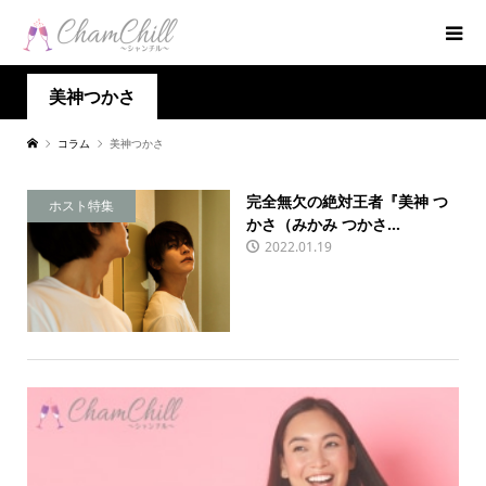
美神つかさ
コラム
美神つかさ
完全無欠の絶対王者『美神 つ
ホスト特集
かさ（みかみ つかさ...
2022.01.19