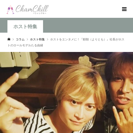
ホスト特集
コラム
ホスト特集
ホストをエンタメに！『頼朝（よりとも）』社長がホス
トのロールモデルたる由縁