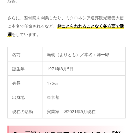
取得。
さらに、整骨院を開業したり、ミクロネシア連邦観光親善大使
に本名で任命されるなど、
枠にとらわれることなく各方面で活
躍
をしています。
名前
頼朝（よりとも）／本名：洋一郎
誕生年
1971年8月5日
身長
176㎝
出身地
東京都
現在の活動
実業家 ※2021年5月現在