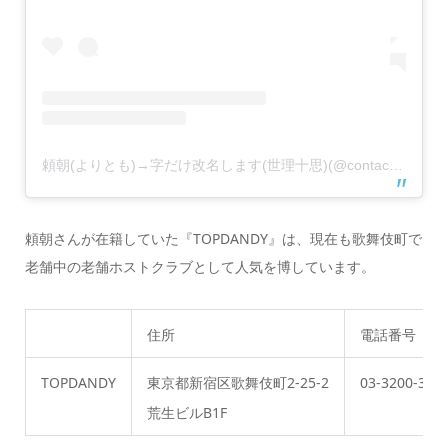
頼朝(よりとも)→字だけ改名します(世理十思)(@contact.kaiser)がシェアした投稿
頼朝さんが在籍していた『TOPDANDY』は、現在も歌舞伎町で
老舗中の老舗ホストクラブとして人気を博しています。
住所
電話番号
TOPDANDY
東京都新宿区歌舞伎町2-25-2
03-3200-315
荒生ビルB1F