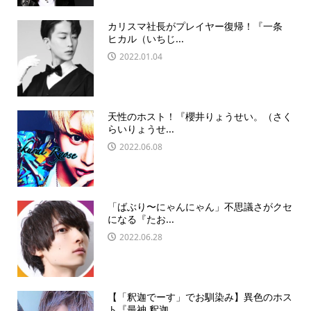
カリスマ社長がプレイヤー復帰！『一条
ヒカル（いちじ...
2022.01.04
天性のホスト！『櫻井りょうせい。（さく
らいりょうせ...
2022.06.08
「ばぶり〜にゃんにゃん」不思議さがクセ
になる『たお...
2022.06.28
【「釈迦でーす」でお馴染み】異色のホス
ト『最神 釈迦...