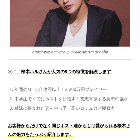
https://www.air-group.jp/allb/smrt/index.php
次に、
桜木ハルさんが人気の3つの特徴を解説します
。
年間売り上げ1億円以上！3,200万円プレイヤー
中学生ですでにホストを目指す！初志貫徹する意志の強さ
姉妹に挟まれた真ん中っ子！高いコミュ力と観察力
お客様からだけでなく同じホスト達からも可愛がられる桜木さ
んの魅力をたっぷり紹介します。