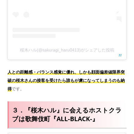
桜木ハル(@sakuragi_haru0413)がシェアした投稿
人との距離感・バランス感覚に優れ、しかも顔面偏差値限界突
破の桜木さんの接客を受けたら誰もが虜になってしまうのも納
得
です。
３．『桜木ハル』に会えるホストクラ
ブは歌舞伎町『ALL-BLACK-』