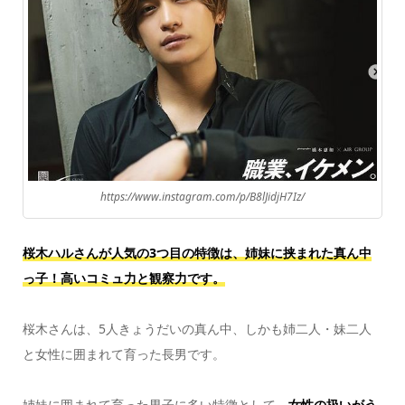
https://www.instagram.com/p/B8lJidjH7Iz/
桜木ハルさんが人気の3つ目の特徴は、姉妹に挟まれた真ん中
っ子！高いコミュ力と観察力です。
桜木さんは、5人きょうだいの真ん中、しかも姉二人・妹二人
と女性に囲まれて育った長男です。
姉妹に囲まれて育った男子に多い特徴として、
女性の扱いがう