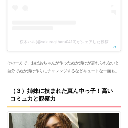
桜木ハル(@sakuragi.haru0413)がシェアした投稿
その一方で、おばあちゃんが作ったぬか漬けが忘れられないと
自分でぬか漬け作りにチャレンジするなどキュートな一面も。
（３）姉妹に挟まれた真ん中っ子！高い
コミュ力と観察力