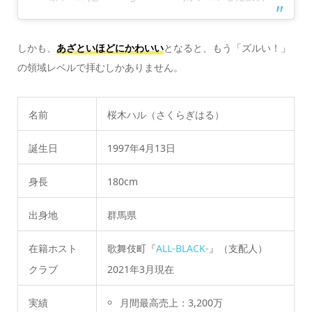
しかも、
あざといほどにかわいい
となると、もう「ズルい！」
の領域レベルで拝むしかありません。
名前
桜木ハル（さくらぎはる）
誕生日
1997年4月13日
身長
180cm
出身地
群馬県
在籍ホスト
歌舞伎町『
ALL-BLACK-
』（支配人）
クラブ
2021年3月現在
実績
月間最高売上：3,200万