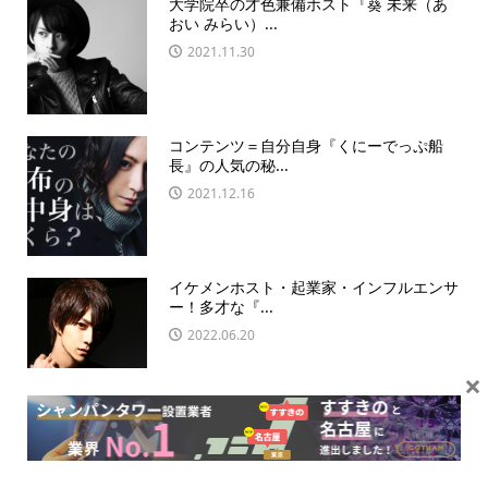
大学院卒の才色兼備ホスト『葵 未来（あ
おい みらい）...
2021.11.30
コンテンツ＝自分自身『くにーでっぷ船
長』の人気の秘...
2021.12.16
イケメンホスト・起業家・インフルエンサ
ー！多才な『...
2022.06.20
×
年商３０億！話題のホスト『ディカ ぷり
お』が人気...
2021.12.04