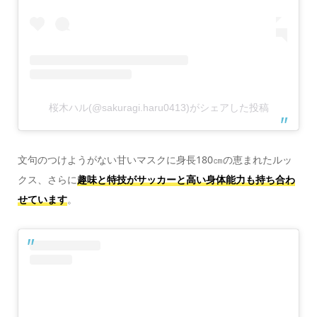
桜木ハル(@sakuragi.haru0413)がシェアした投稿
文句のつけようがない甘いマスクに身長180㎝の恵まれたルッ
クス、さらに
趣味と特技がサッカーと高い身体能力も持ち合わ
せています
。