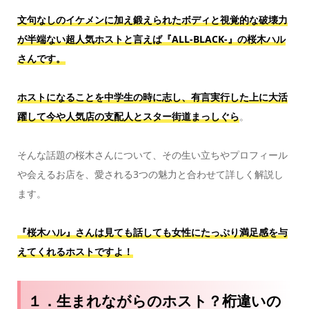
文句なしのイケメンに加え鍛えられたボディと視覚的な破壊力
が半端ない超人気ホス
トと言えば
『ALL-BLACK-』
の桜木ハル
さんです。
ホストになることを中学生の時に志し、有言実行した上に大活
躍して今や人気店の支配人とスター街道まっしぐら
。
そんな話題の桜木さんについて、その生い立ちやプロフィール
や会えるお店を、愛される3つの魅力と合わせて詳しく解説し
ます。
『桜木ハル』さんは見ても話しても女性にたっぷり満足感を与
えてくれるホストですよ！
１．生まれながらのホスト？桁違いの