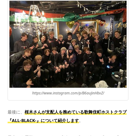
https://www.instagram.com/p/B6auJinHbvZ/
最後に、
桜木さんが支配人を務めている歌舞伎町ホストクラブ
『ALL-BLACK-』について紹介します
。