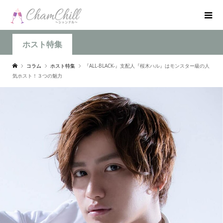
ホスト特集
コラム
ホスト特集
『ALL-BLACK-』支配人『桜木ハル』はモンスター級の人
気ホスト！３つの魅力