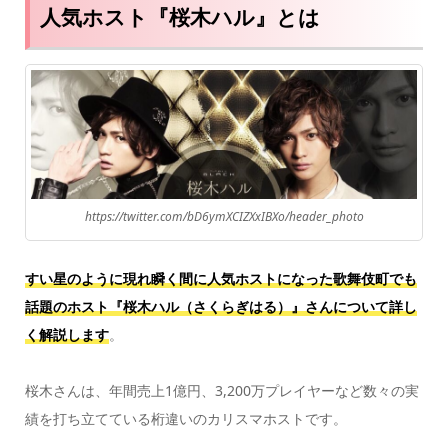
人気ホスト『桜木ハル』とは
https://twitter.com/bD6ymXCIZXxIBXo/header_photo
すい星のように現れ瞬く間に人気ホストになった歌舞伎町でも
話題のホスト『桜木ハル（さくらぎはる
）』さんについて詳し
く解説します
。
桜木さんは、年間売上1億円、3,200万プレイヤーなど数々の実
績を打ち立てている桁違いのカリスマホストです。