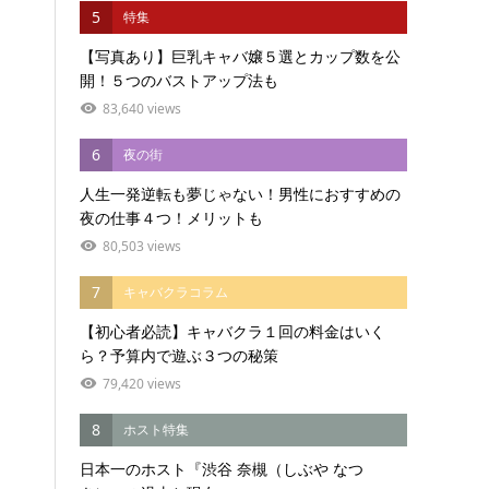
5
特集
【写真あり】巨乳キャバ嬢５選とカップ数を公
開！５つのバストアップ法も
83,640 views
6
夜の街
人生一発逆転も夢じゃない！男性におすすめの
夜の仕事４つ！メリットも
80,503 views
7
キャバクラコラム
【初心者必読】キャバクラ１回の料金はいく
ら？予算内で遊ぶ３つの秘策
79,420 views
8
ホスト特集
日本一のホスト『渋谷 奈槻（しぶや なつ