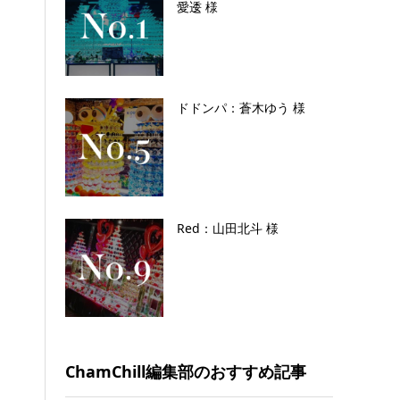
愛逶 様
ドドンパ：蒼木ゆう 様
Red：山田北斗 様
ChamChill編集部のおすすめ記事