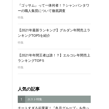
『ゴッサム』って一体何者！？シャンパンタワ
ーの職人集団について徹底調査
特集
【2021年最新ランキング】グルダン年間売上ラ
ンキングTOP5を紹介
特集
【2021年年間王者は誰！？】エルコレ年間売上
ランキングTOP５
特集
人気の記事
1
ホスト特集
チートすぎる起業家！『冬月グループ』を作っ