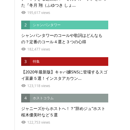
た『冬月 翔（ふゆつき しょ...
195,617 views
2
シャンパンタワー
シャンパンタワーのコールや歌詞はどんなも
の？定番のコール４選と３つの心得
182,477 views
3
特集
【2020年最新版】キャバ嬢SNSに登場するスゴ
イ富豪５選！インスタアカウン...
123,118 views
4
ホストコラム
ジャニーズからホストへ！？”辞めジュ”ホスト
桜木優美叶など５選
122,753 views