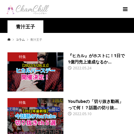
青汁王子
コラム
青汁王子
『ヒカル』がホストに！1日で
特集
1億円売上達成なるか...
2022.05.24
YouTubeの「切り抜き動画」
特集
って何！？話題の切り抜...
2022.05.10