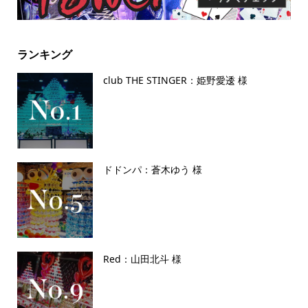
ランキング
club THE STINGER：姫野愛逶 様
ドドンパ：蒼木ゆう 様
Red：山田北斗 様