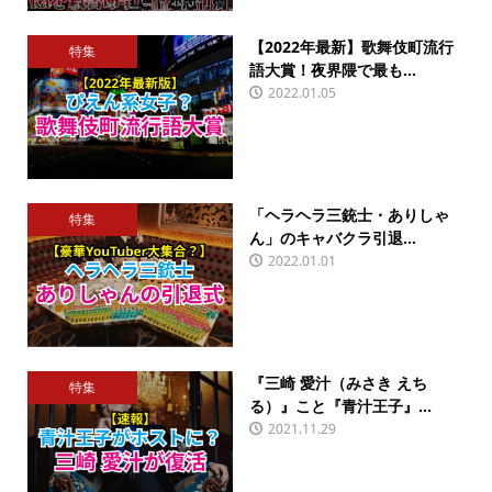
【2022年最新】歌舞伎町流行
特集
語大賞！夜界隈で最も...
2022.01.05
「ヘラヘラ三銃士・ありしゃ
特集
ん」のキャバクラ引退...
2022.01.01
『三崎 愛汁（みさき えち
特集
る）』こと『青汁王子』...
2021.11.29