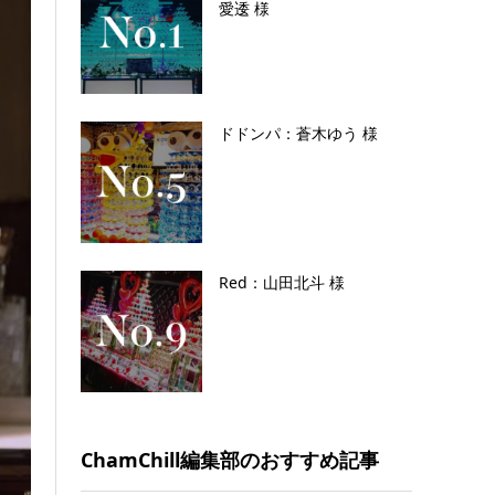
愛逶 様
ドドンパ：蒼木ゆう 様
Red：山田北斗 様
ChamChill編集部のおすすめ記事