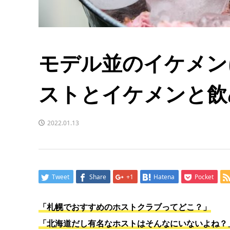
モデル並のイケメン
ストとイケメンと飲
2022.01.13
Tweet
Share
+1
Hatena
Pocket
「札幌でおすすめのホストクラブってどこ？」
「北海道だし有名なホストはそんなにいないよね？