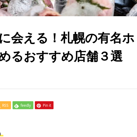
に会える！札幌の有名ホ
めるおすすめ店舗３選
RSS
feedly
Pin it
」