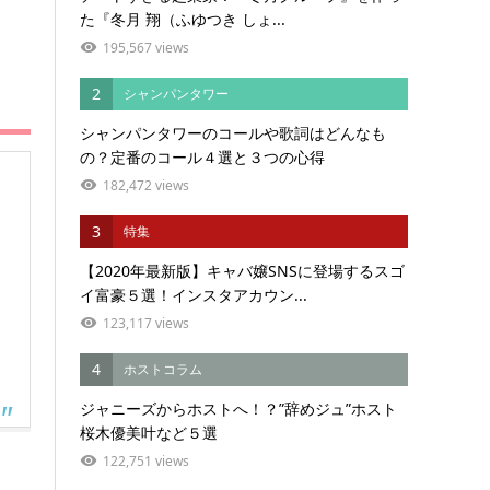
た『冬月 翔（ふゆつき しょ...
195,567 views
2
シャンパンタワー
シャンパンタワーのコールや歌詞はどんなも
の？定番のコール４選と３つの心得
182,472 views
3
特集
【2020年最新版】キャバ嬢SNSに登場するスゴ
イ富豪５選！インスタアカウン...
123,117 views
4
ホストコラム
ジャニーズからホストへ！？”辞めジュ”ホスト
桜木優美叶など５選
122,751 views