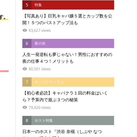
5
特集
【写真あり】巨乳キャバ嬢５選とカップ数を公
す。
開！５つのバストアップ法も
83,627 views
6
夜の街
人生一発逆転も夢じゃない！男性におすすめの
夜の仕事４つ！メリットも
80,501 views
7
キャバクラコラム
【初心者必読】キャバクラ１回の料金はいく
ら？予算内で遊ぶ３つの秘策
79,420 views
8
ホスト特集
日本一のホスト『渋谷 奈槻（しぶや なつ