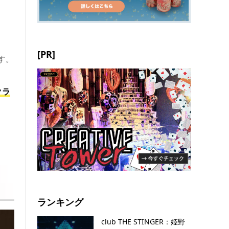
[PR]
す。
クラ
ランキング
club THE STINGER：姫野