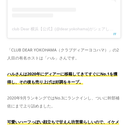
club Dear 横浜【公式】(@dear.yokohama)がシェアした投稿
「CLUB DEAR YOKOHAMA（クラブディアーヨコハマ）」の2
人目の有名ホストは「ハル」さんです。
ハルさんは2020年にディアーに移籍してきてすぐにNo.1を獲
得し、その後も売り上げは好調をキープ。
2020年9月ランキングではNo.3にランクインし、ついに幹部補
佐にまで上り詰めました。
可愛いハーフっぽい顔立ちで甘えん坊営業らしいので、イケメ