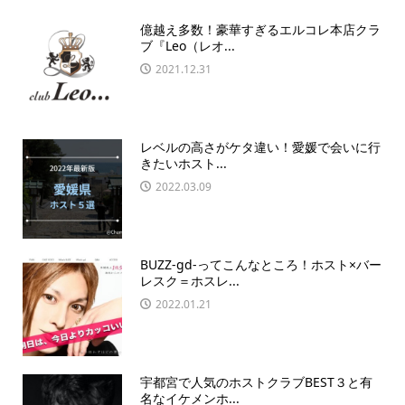
億越え多数！豪華すぎるエルコレ本店クラ
ブ『Leo（レオ...
2021.12.31
レベルの高さがケタ違い！愛媛で会いに行
きたいホスト...
2022.03.09
BUZZ-gd-ってこんなところ！ホスト×バー
レスク＝ホスレ...
2022.01.21
宇都宮で人気のホストクラブBEST３と有
名なイケメンホ...