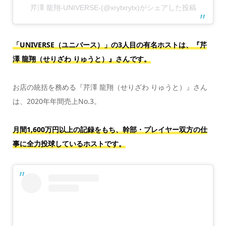
芹澤 龍翔-UNIVERSE-(@xrytxrytx)がシェアした投稿
「UNIVERSE（ユニバース）」の3人目の有名ホストは、『芹
澤 龍翔（せりざわ りゅうと）』さんです。
お店の統括を務める『芹澤 龍翔（せりざわ りゅうと）』さん
は、2020年年間売上No.3。
月間1,600万円以上の記録をもち、幹部・プレイヤー双方の仕
事に全力投球しているホストです。