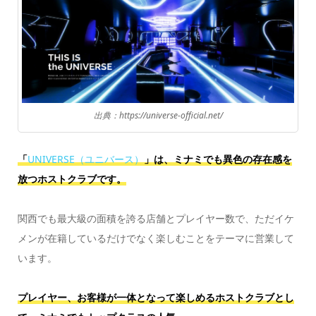
出典：https://universe-official.net/
「
UNIVERSE（ユニバース）
」は、ミナミでも異色の存在感を
放つホストクラブです。
関西でも最大級の面積を誇る店舗とプレイヤー数で、ただイケ
メンが在籍しているだけでなく楽しむことをテーマに営業して
います。
プレイヤー、お客様が一体となって楽しめるホストクラブとし