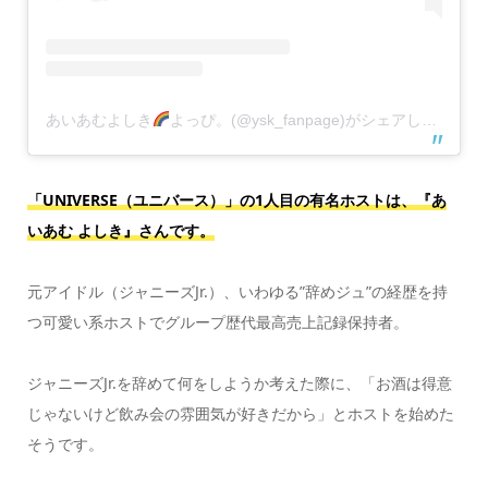
あいあむよしき
よっぴ。(@ysk_fanpage)がシェアした投稿
「UNIVERSE（ユニバース）」の1人目の有名ホストは、『あ
いあむ よしき』さんです。
元アイドル（ジャニーズJr.）、いわゆる”辞めジュ”の経歴を持
つ可愛い系ホストでグループ歴代最高売上記録保持者。
ジャニーズJr.を辞めて何をしようか考えた際に、「お酒は得意
じゃないけど飲み会の雰囲気が好きだから」とホストを始めた
そうです。