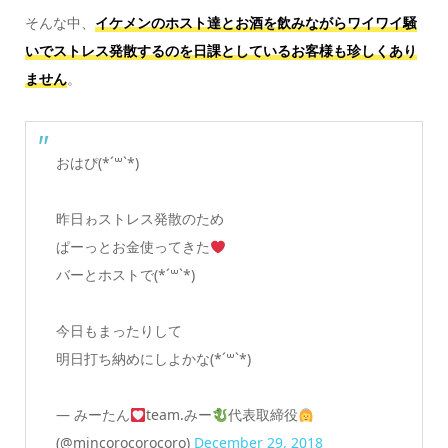
そんな中、
イケメンのホスト達とお酒を飲みながらワイワイ騒
いでストレス発散するのを日課としているお客様も珍しくあり
ません
。
おはぴ(*´꒳`*)
昨日ゎストレス発散のため
ぱーっとお金使ってきた
バーとホストで(*´꒳`*)
今日もまったりして
明日打ち納めにしよかな(*´꒳`*)
— みーたん
team.みー
代表取締役
(@mincorocorocoro)
December 29, 2018