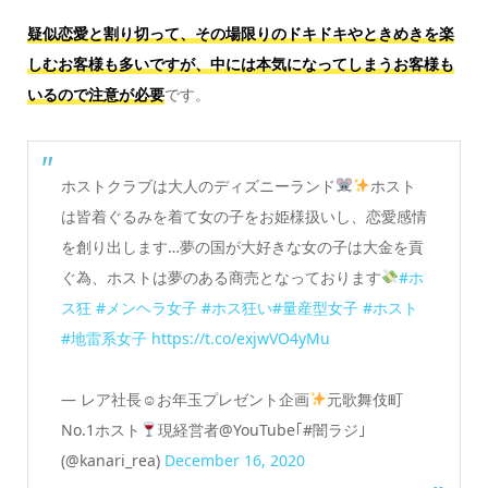
疑似恋愛と割り切って、その場限りのドキドキやときめきを楽
しむお客様も多いですが、中には本気になってしまうお客様も
いるので注意が必要
です。
ホストクラブは大人のディズニーランド
ホスト
は皆着ぐるみを着て女の子をお姫様扱いし、恋愛感情
を創り出します…夢の国が大好きな女の子は大金を貢
ぐ為、ホストは夢のある商売となっております
#ホ
ス狂
#メンヘラ女子
#ホス狂い
#量産型女子
#ホスト
#地雷系女子
https://t.co/exjwVO4yMu
— レア社長☺︎︎お年玉プレゼント企画
元歌舞伎町
No.1ホスト
現経営者@YouTube｢#闇ラジ｣
(@kanari_rea)
December 16, 2020