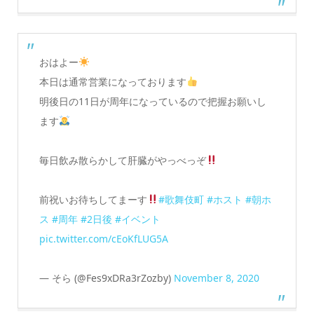
おはよー
本日は通常営業になっております
明後日の11日が周年になっているので把握お願いし
ます
毎日飲み散らかして肝臓がやっべっぞ
前祝いお待ちしてまーす
#歌舞伎町
#ホスト
#朝ホ
ス
#周年
#2日後
#イベント
pic.twitter.com/cEoKfLUG5A
— そら (@Fes9xDRa3rZozby)
November 8, 2020