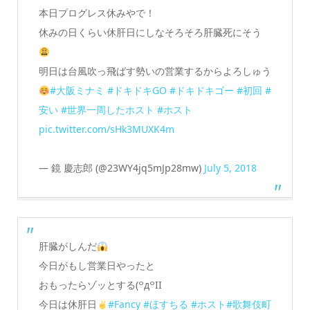
本日プログレス休みやで！
休みの日くらい休肝日にしなそろそろ肝臓死にそう
明日は台風吹っ飛ばす勢いの営業するからよろしゅう
#大阪ミナミ
#ドキドキGO
#ドキドキゴー
#初回
#
安い
#世界一周したホスト
#ホスト
pic.twitter.com/sHk3MUXK4m
— 鏡 慶志郎 (@23WY4jq5mJp28mw)
July 5, 2018
肝臓がしんだ
今日がもし営業日やったと
おもったらゾッとする(꒪д꒪II
今日は休肝日
#Fancy
#ほすちる
#ホスト
#歌舞伎町