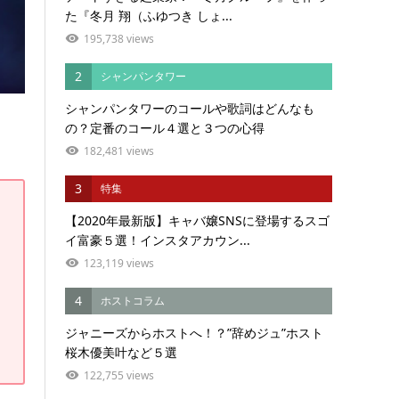
た『冬月 翔（ふゆつき しょ...
195,738 views
2
シャンパンタワー
シャンパンタワーのコールや歌詞はどんなも
の？定番のコール４選と３つの心得
182,481 views
3
特集
【2020年最新版】キャバ嬢SNSに登場するスゴ
イ富豪５選！インスタアカウン...
123,119 views
4
ホストコラム
ジャニーズからホストへ！？”辞めジュ”ホスト
桜木優美叶など５選
122,755 views