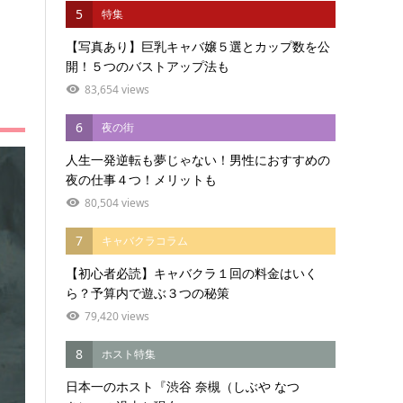
5
特集
【写真あり】巨乳キャバ嬢５選とカップ数を公
開！５つのバストアップ法も
83,654 views
6
夜の街
人生一発逆転も夢じゃない！男性におすすめの
夜の仕事４つ！メリットも
80,504 views
7
キャバクラコラム
【初心者必読】キャバクラ１回の料金はいく
ら？予算内で遊ぶ３つの秘策
79,420 views
8
ホスト特集
日本一のホスト『渋谷 奈槻（しぶや なつ