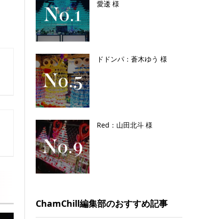
愛逶 様
ドドンパ：蒼木ゆう 様
Red：山田北斗 様
ChamChill編集部のおすすめ記事