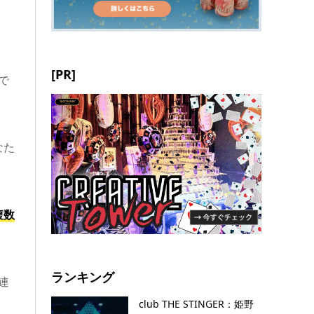
[PR]
で
なた
複数
ランキング
連
club THE STINGER：姫野