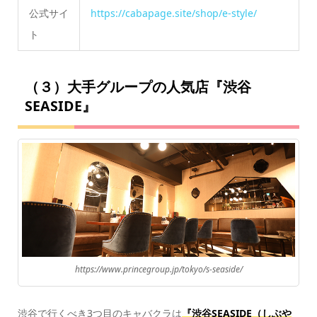
公式サイ
https://cabapage.site/shop/e-style/
ト
（３）大手グループの人気店『渋谷
SEASIDE』
https://www.princegroup.jp/tokyo/s-seaside/
渋谷で行くべき3つ目のキャバクラは
『渋谷SEASIDE（しぶや