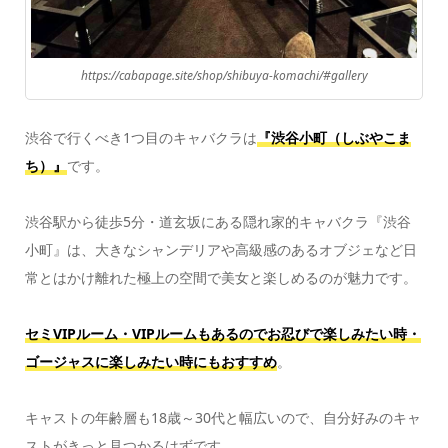
https://cabapage.site/shop/shibuya-komachi/#gallery
渋谷で行くべき1つ目のキャバクラは
『渋谷小町（しぶやこま
ち）』
です。
渋谷駅から徒歩5分・道玄坂にある隠れ家的キャバクラ『渋谷
小町』は、大きなシャンデリアや高級感のあるオブジェなど日
常とはかけ離れた極上の空間で美女と楽しめるのが魅力です。
セミVIPルーム・VIPルームもあるのでお忍びで楽しみたい時・
ゴージャスに楽しみたい時にもおすすめ
。
キャストの年齢層も18歳～30代と幅広いので、自分好みのキャ
ストがきっと見つかるはずです。