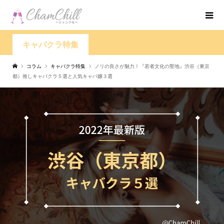
キャバクラ特集
コラム
キャバクラ特集
ノリの良さが魅力！『若者文化の聖地』渋谷（東京
都）推しキャバクラ５選と人気キャバ嬢３選