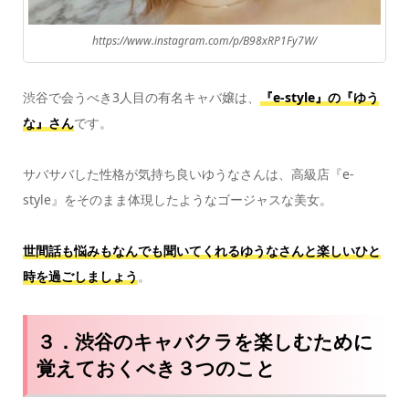
https://www.instagram.com/p/B98xRP1Fy7W/
渋谷で会うべき3人目の有名キャバ嬢は、
『e-style』の『ゆう
な』さん
です。
サバサバした性格が気持ち良いゆうなさんは、高級店『e-
style』をそのまま体現したようなゴージャスな美女。
世間話も悩みもなんでも聞いてくれるゆうなさんと楽しいひと
時を過ごしましょう
。
３．渋谷のキャバクラを楽しむために
覚えておくべき３つのこと