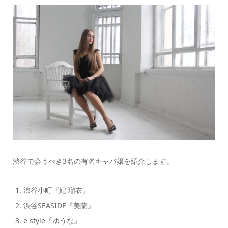
渋谷で会うべき3名の有名キャバ嬢を紹介します。
渋谷小町『妃 瑠衣』
渋谷SEASIDE『美蘭』
e style『ゆうな』