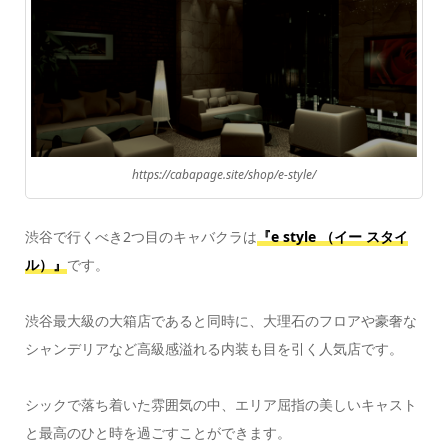
https://cabapage.site/shop/e-style/
渋谷で行くべき2つ目のキャバクラは
『e style （イー スタイ
ル）』
です。
渋谷最大級の大箱店であると同時に、大理石のフロアや豪奢な
シャンデリアなど高級感溢れる内装も目を引く人気店です。
シックで落ち着いた雰囲気の中、エリア屈指の美しいキャスト
と最高のひと時を過ごすことができます。