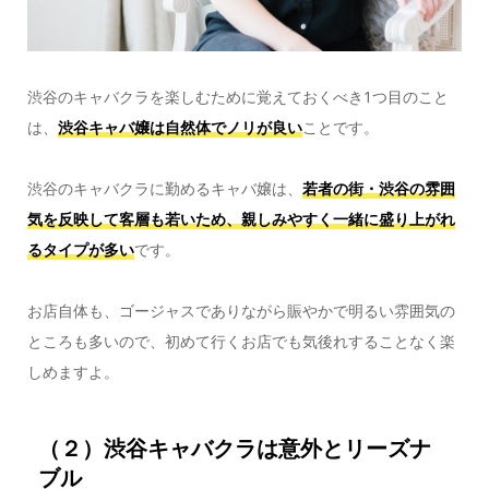
渋谷のキャバクラを楽しむために覚えておくべき1つ目のこと
は、
渋谷キャバ嬢は自然体でノリが良い
ことです。
渋谷のキャバクラに勤めるキャバ嬢は、
若者の街・渋谷の雰囲
気を反映して客層も若いため、親しみやすく一緒に盛り上がれ
るタイプが多い
です。
お店自体も、ゴージャスでありながら賑やかで明るい雰囲気の
ところも多いので、初めて行くお店でも気後れすることなく楽
しめますよ。
（２）渋谷キャバクラは意外とリーズナ
ブル