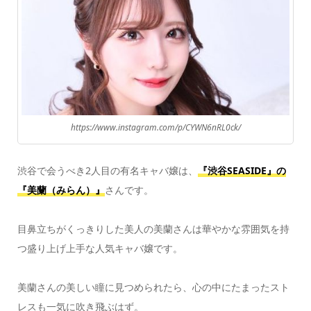
https://www.instagram.com/p/CYWN6nRL0ck/
渋谷で会うべき2人目の有名キャバ嬢は、
『渋谷SEASIDE』の
『美蘭（みらん）』
さんです。
目鼻立ちがくっきりした美人の美蘭さんは華やかな雰囲気を持
つ盛り上げ上手な人気キャバ嬢です。
美蘭さんの美しい瞳に見つめられたら、心の中にたまったスト
レスも一気に吹き飛ぶはず。