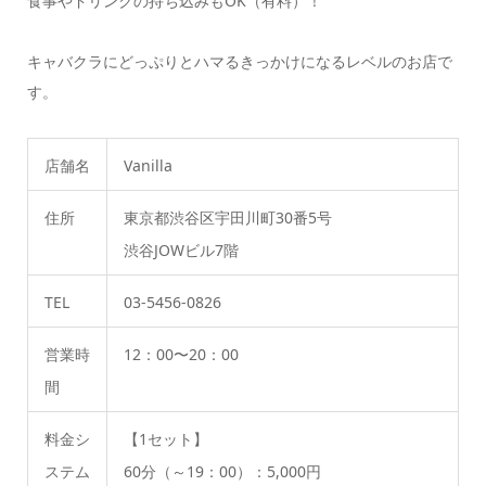
食事やドリンクの持ち込みもOK（有料）！
キャバクラにどっぷりとハマるきっかけになるレベルのお店で
す。
店舗名
Vanilla
住所
東京都渋谷区宇田川町30番5号
渋谷JOWビル7階
TEL
03-5456-0826
営業時
12：00〜20：00
間
料金シ
【1セット】
ステム
60分（～19：00）：5,000円