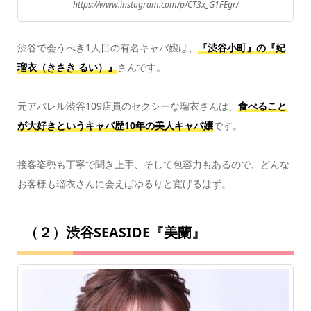
https://www.instagram.com/p/CT3x_G1FEgr/
渋谷で会うべき1人目の有名キャバ嬢は、
『渋谷小町』の『妃
瑠衣（きさき るい）』
さんです。
元アバレル渋谷109店員のセクシーな瑠衣さんは、
食べること
が大好きというキャバ歴10年の美人キャバ嬢
です。
接客姿勢も丁寧で聞き上手、そして包容力もあるので、どんな
お客様も瑠衣さんに会えばゆるりと寛げるはず。
（２）渋谷SEASIDE『美蘭』