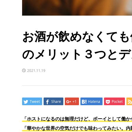
お酒が飲めなくても
のメリット３つとデ
2021.11.19
Tweet
Share
+1
Hatena
Pocket
「ホストになるのは無理だけど、ボーイとして働か
「華やかな世界の空気だけでも味わってみたい。内