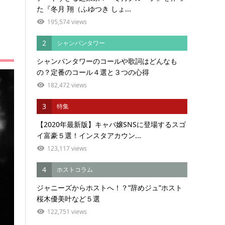
た『冬月 翔（ふゆつき しょ...
195,574 views
2
シャンパンタワー
シャンパンタワーのコールや歌詞はどんなも
の？定番のコール４選と３つの心得
182,472 views
3
特集
【2020年最新版】キャバ嬢SNSに登場するスゴ
イ富豪５選！インスタアカウン...
123,117 views
4
ホストコラム
ジャニーズからホストへ！？”辞めジュ”ホスト
桜木優美叶など５選
122,751 views