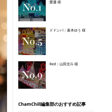
愛逶 様
ドドンパ：蒼木ゆう 様
Red：山田北斗 様
ChamChill編集部のおすすめ記事