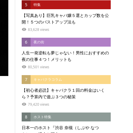
5
特集
【写真あり】巨乳キャバ嬢５選とカップ数を公
開！５つのバストアップ法も
83,628 views
6
夜の街
人生一発逆転も夢じゃない！男性におすすめの
夜の仕事４つ！メリットも
80,501 views
7
キャバクラコラム
【初心者必読】キャバクラ１回の料金はいく
ら？予算内で遊ぶ３つの秘策
79,420 views
8
ホスト特集
日本一のホスト『渋谷 奈槻（しぶや なつ