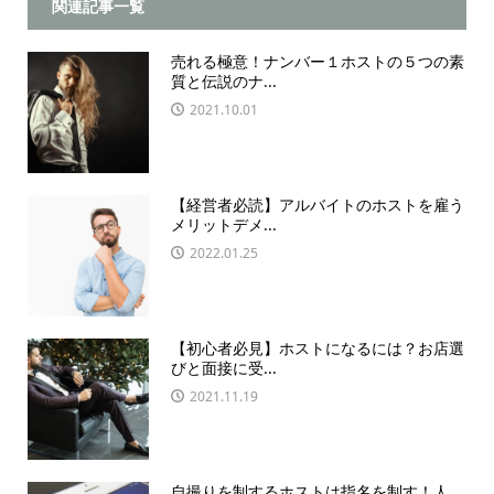
関連記事一覧
売れる極意！ナンバー１ホストの５つの素
質と伝説のナ...
2021.10.01
【経営者必読】アルバイトのホストを雇う
メリットデメ...
2022.01.25
【初心者必見】ホストになるには？お店選
びと面接に受...
2021.11.19
自撮りを制するホストは指名を制す！人