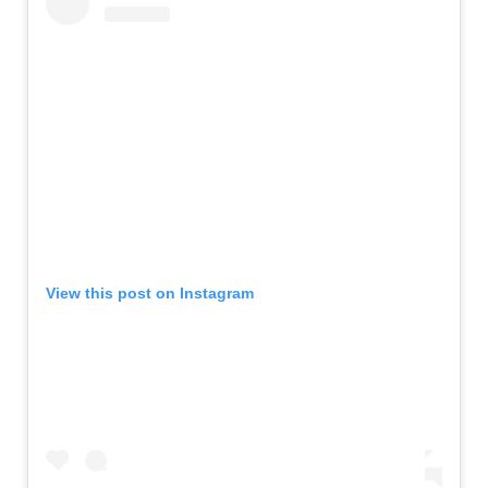
View this post on Instagram