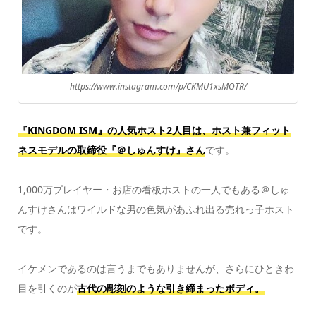
https://www.instagram.com/p/CKMU1xsMOTR/
『KINGDOM ISM』の人気ホスト2人目は、ホスト兼フィット
ネスモデルの取締役『＠しゅんすけ』さん
です。
1,000万プレイヤー・お店の看板ホストの一人でもある＠しゅ
んすけさんはワイルドな男の色気があふれ出る売れっ子ホスト
です。
イケメンであるのは言うまでもありませんが、さらにひときわ
目を引くのが
古代の彫刻のような引き締まったボディ。