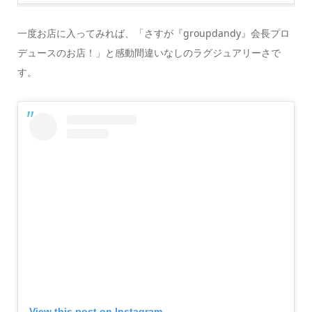
一度お店に入ってみれば、「さすが『groupdandy』会長プロ
デュースのお店！」と感動間違いなしのラグジュアリーさで
す。
View this post on Instagram