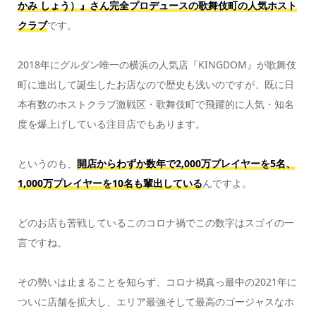
かみ しょう）』さん完全プロデュースの歌舞伎町の人気ホスト
クラブ
です。
2018年にグルダン唯一の横浜の人気店『KINGDOM』が歌舞伎
町に進出して誕生したお店なので歴史も浅いのですが、既に日
本有数のホストクラブ激戦区・歌舞伎町で飛躍的に人気・知名
度を爆上げしている注目店でもあります。
というのも、
開店から
わ
ずか数年で2,000万プレイヤーを5名、
1,000万プレイヤーを10名も輩出している
んですよ。
どのお店も苦戦しているこのコロナ禍でこの数字はスゴイの一
言ですね。
その勢いは止まることを知らず、コロナ禍真っ最中の2021年に
ついに店舗を拡大し、エリア最強そして最高のゴージャスなホ