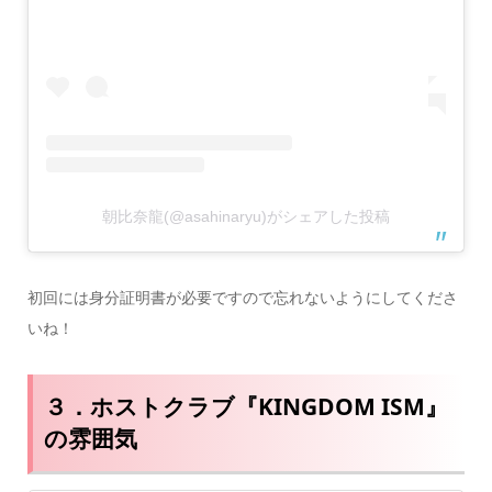
朝比奈龍(@asahinaryu)がシェアした投稿
初回には身分証明書が必要ですので忘れないようにしてくださ
いね！
３．ホストクラブ『KINGDOM ISM』
の雰囲気