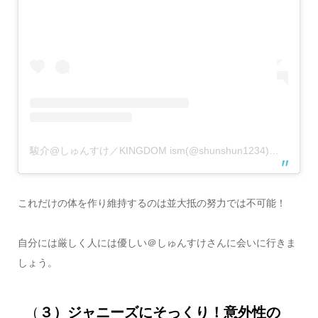
駿介@しゅんすけ／KINGDOM ism(@shunshun1234)がシェアした投稿
これだけの体を作り維持するのは並大抵の努力では不可能！
自分には厳しく人には優しい＠しゅんすけさんに会いに行きま
しょう。
（
３）ジャニーズにそっくり！意外性の