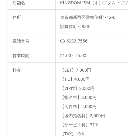
店舗名
KINGDOM ISM（キングダム イズム)
住所
東京都新宿区歌舞伎町1-12-6
歌舞伎町ビル4F
電話番号
03-6233-7556
営業時間
21:00～25:00
料金
【SET】7,000円
【T.C】4,000円
【VIP席】8,000円
【指名料】3,000円
【同伴料】2,000円
【場内指名料】2,000円
【サービス料】37％
【TAX】10％