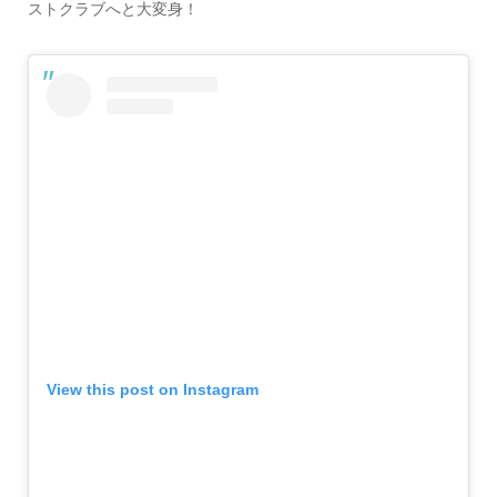
ストクラブへと大変身！
View this post on Instagram