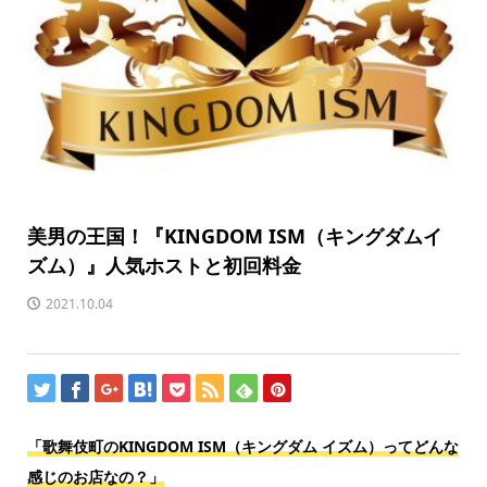
美男の王国！『KINGDOM ISM（キングダムイ
ズム）』人気ホストと初回料金
2021.10.04
「歌舞伎町のKINGDOM ISM（キングダム イズム）ってどんな
感じのお店なの？」