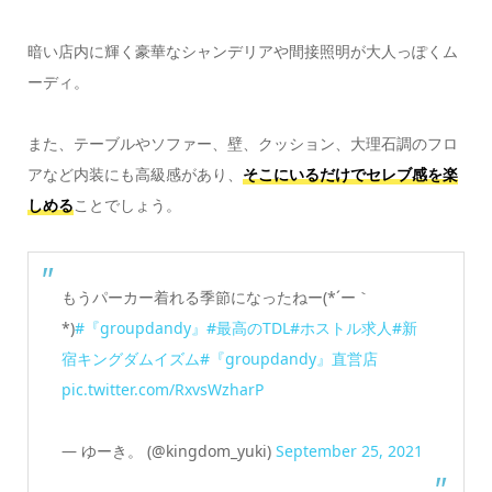
暗い店内に輝く豪華なシャンデリアや間接照明が大人っぽくム
ーディ。
また、テーブルやソファー、壁、クッション、大理石調のフロ
アなど内装にも高級感があり、
そこにいるだけでセレブ感を楽
しめる
ことでしょう。
もうパーカー着れる季節になったねー(*´ー｀
*)
#『groupdandy』
#最高のTDL
#ホストル求人
#新
宿キングダムイズム
#『groupdandy』直営店
pic.twitter.com/RxvsWzharP
— ゆーき。 (@kingdom_yuki)
September 25, 2021