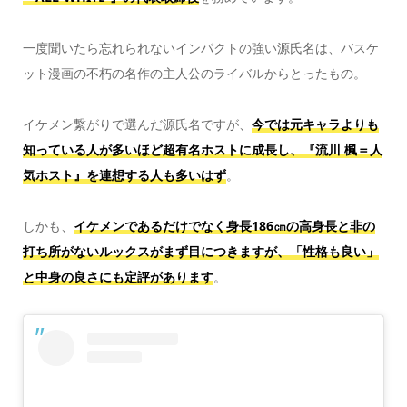
一度聞いたら忘れられないインパクトの強い源氏名は、バスケ
ット漫画の不朽の名作の主人公のライバルからとったもの。
イケメン繋がりで選んだ源氏名ですが、
今では元キャラよりも
知っている人が多いほど超有名ホストに成長し、『流川 楓＝人
気ホスト』を連想する人も多いはず
。
しかも、
イケメンであるだけでなく身長186㎝の高身長と非の
打ち所がないルックスがまず目につきますが、「性格も良い」
と中身の良さにも定評があります
。