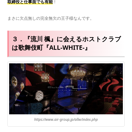
取締役と仕事面でも有能
！
まさに欠点無しの完全無欠の王子様なんです。
３．『流川 楓』に会えるホストクラブ
は歌舞伎町『ALL-WHITE-』
https://www.air-group.jp/allw/index.php