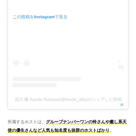
この投稿をInstagramで見る
流川 楓 Kaede Rukawa(@kaede_allw)がシェアした投稿
所属するホストは、
グループナンバーワンの怜さんや癒し系天
使の優生さんなど人気も知名度も抜群のホストばかり
。