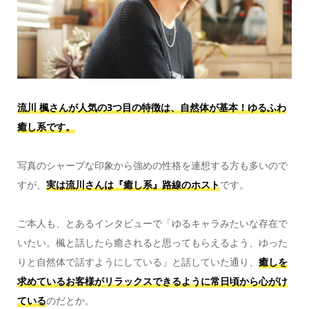
流川 楓さんが人気の3つ目の特徴は、自然体が基本！ゆるふわ
癒し系です。
写真のシャープな印象から強めの性格を連想する方も多いので
すが、
実は流川さんは『癒し系』路線のホスト
です。
ご本人も、とあるインタビューで「ゆるキャラみたいな存在で
いたい。楓と話したら癒されると思ってもらえるよう、ゆった
りと自然体で話すようにしている」と話していた通り、
癒しを
求めているお客様がリラックスできるように常日頃から心がけ
ている
のだとか。