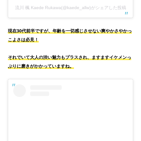
流川 楓 Kaede Rukawa(@kaede_allw)がシェアした投稿
現在30代前半ですが、年齢を一切感じさせない爽やかさやかっ
こよさは必見！
それでいて大人の渋い魅力もプラスされ、ますますイケメンっ
ぷりに磨きがかかっていますね。