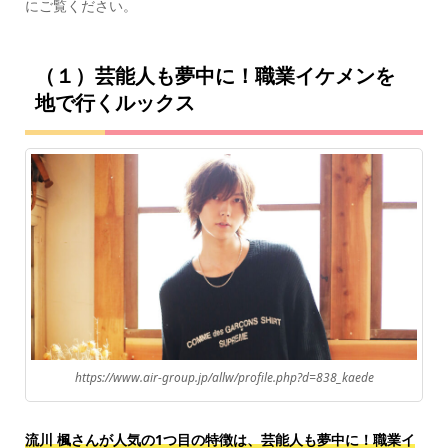
にご覧ください。
（１）芸能人も夢中に！職業イケメンを
地で行くルックス
https://www.air-group.jp/allw/profile.php?d=838_kaede
流川 楓さんが人気の1つ目の特徴は、芸能人も夢中に！職業イ