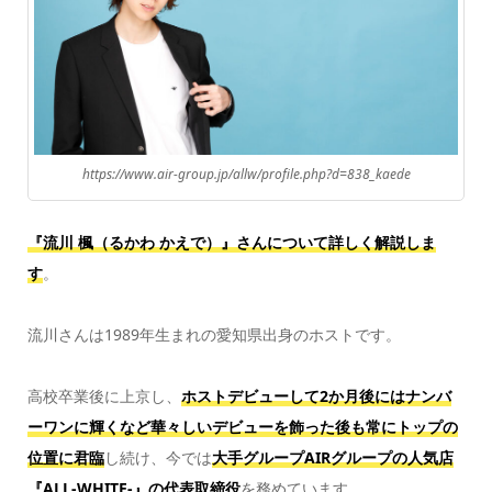
https://www.air-group.jp/allw/profile.php?d=838_kaede
『流川 楓（るかわ かえで
）』さんについて詳しく解説しま
す
。
流川さんは1989年生まれの愛知県出身のホストです。
高校卒業後に上京し、
ホストデビューして2か月後にはナンバ
ーワンに輝くなど華々しいデビューを飾った後も常にトップの
位置に君臨
し続け、今では
大手グループAIRグループの人気店
『ALL-WHITE-』の代表取締役
を務めています。