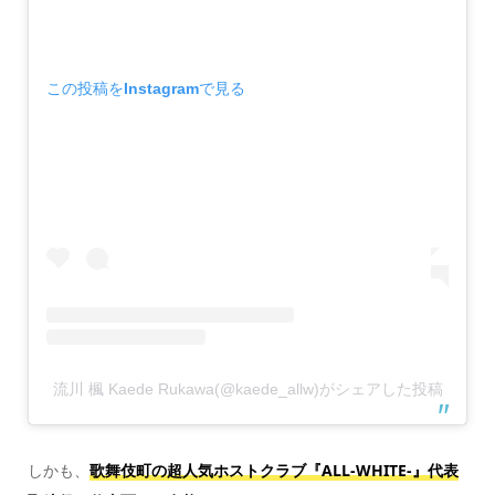
この投稿をInstagramで見る
流川 楓 Kaede Rukawa(@kaede_allw)がシェアした投稿
しかも、
歌舞伎町の超人気ホストクラブ『ALL-WHITE-』代表