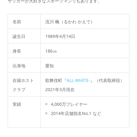
サッカーが大好きなスポーツマンでもあります。
名前
流川 楓（るかわ かえで）
誕生日
1989年4月14日
身長
186㎝
出身地
愛知
在籍ホスト
歌舞伎町『
ALL-WHITE-
』（代表取締役）
クラブ
2021年3月現在
実績
4,000万プレイヤー
2014年店舗指名No.1 など