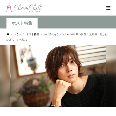
ホスト特集
コラム
ホスト特集
レベチのイケメン！ALL-WHITE-代表『流川 楓（るかわ
かえで）』の魅力