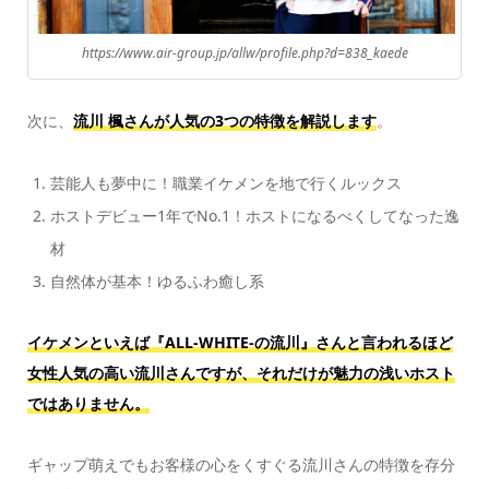
https://www.air-group.jp/allw/profile.php?d=838_kaede
次に、
流川 楓さんが人気の3つの特徴を解説します
。
芸能人も夢中に！職業イケメンを地で行くルックス
ホストデビュー1年でNo.1！ホストになるべくしてなった逸
材
自然体が基本！ゆるふわ癒し系
イケメンといえば『ALL-WHITE-の流川』さんと言われるほど
女性人気の高い流川さんですが、それだけが魅力の浅いホスト
ではありません。
ギャップ萌えでもお客様の心をくすぐる流川さんの特徴を存分