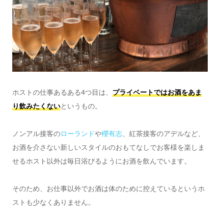
ホストの仕事あるある4つ目は、
プライベートではお酒をあま
り飲みたくない
というもの。
ノンアル接客の
ローランド
や
櫻有志
、紅茶接客のアデルなど、
お酒を介さない新しいスタイルのおもてなしでお客様を楽しま
せるホスト以外は毎日浴びるようにお酒を飲んでいます。
そのため、お仕事以外でお酒は体のために控えているというホ
ストも少なくありません。