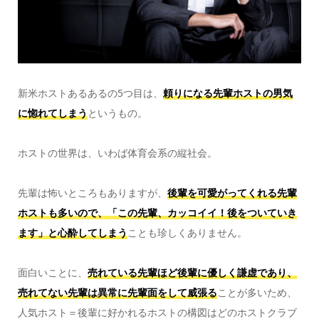
新米ホストあるあるの5つ目は、
頼りになる先輩ホストの男気
に惚れてしまう
というもの。
ホストの世界は、いわば体育会系の縦社会。
先輩は怖いところもありますが、
後輩を可愛がってくれる先輩
ホストも多いので、「この先輩、カッコイイ！後をついていき
ます」と心酔してしまう
ことも珍しくありません。
面白いことに、
売れている先輩ほど後輩に優しく謙虚であり、
売れてない先輩は異常に先輩面をして威張る
ことが多いため、
人気ホスト＝後輩に好かれるホストの構図はどのホストクラブ