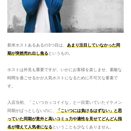
新米ホストあるあるの3つ目は、
あまり注目していなかった同
期が突然売れ出し焦る
というもの。
ホストは外見も重要ですが、いかにお客様を楽しませ、素敵な
時間を過ごせるかが人気ホストになるために不可欠な要素で
す。
入店当初、「こいつカッコイイな」と一目置いていたイケメン
同期がぱっとしないのに、
「こいつには負けるはずない」と思
っていた同期が意外と高いコミュ力や適性を見せてどんどん指
名が増えて人気者になる
ということも少なくありません。