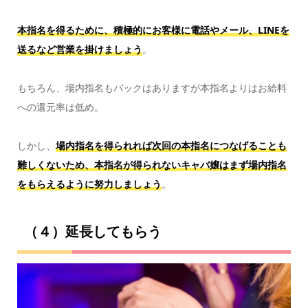
本指名を得るために、積極的にお客様に電話やメール、LINEを
送るなど営業を掛けましょう
。
もちろん、場内指名もバックはありますが本指名よりはお給料
への還元率は低め。
しかし、
場内指名を得られれば次回の本指名につなげることも
難しくないため、本指名が得られないキャバ嬢はまず場内指名
をもらえるように努力しましょう
。
（４）延長してもらう