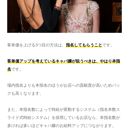
客単価を上げる3つ目の方法は、
指名してもらうこと
です。
客単価アップを考えているキャバ嬢が狙うべきは、やはり本指
名
です。
場内指名よりも本指名のほうがお店への貢献度が高いためバッ
クも高くなります。
また、本指名数によって時給が変動するシステム（指名本数ス
ライド式時給システム）を採用しているお店なら、本指名数が
多ければ多いほどキャバ嬢のお給料アップにつながります。