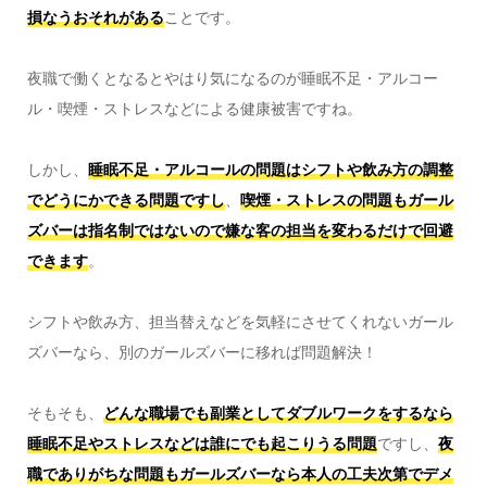
損なうおそれがある
ことです。
夜職で働くとなるとやはり気になるのが睡眠不足・アルコー
ル・喫煙・ストレスなどによる健康被害ですね。
しかし、
睡眠不足・アルコールの問題はシフトや飲み方の調整
でどうにかできる問題
ですし
、
喫煙・ストレスの問題もガール
ズバーは指名制ではないので嫌な客の担当を変わるだけで回避
できます
。
シフトや飲み方、担当替えなどを気軽にさせてくれないガール
ズバーなら、別のガールズバーに移れば問題解決！
そもそも、
どんな職場でも副業としてダブルワークをするなら
睡眠不足やストレスなどは誰にでも起こりうる問題
ですし、
夜
職でありがちな問題もガールズバーなら本人の工夫次第でデメ