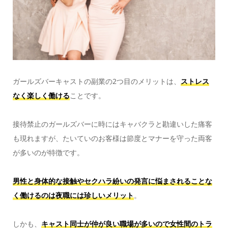
ガールズバーキャストの副業の2つ目のメリットは、
ストレス
なく楽しく働ける
ことです。
接待禁止のガールズバーに時にはキャバクラと勘違いした痛客
も現れますが、たいていのお客様は節度とマナーを守った両客
が多いのが特徴です。
男性と身体的な接触やセクハラ紛いの発言に悩まされることな
く働けるのは夜職には珍しいメリット
。
しかも、
キャスト同士が仲が良い職場が多いので女性間のトラ