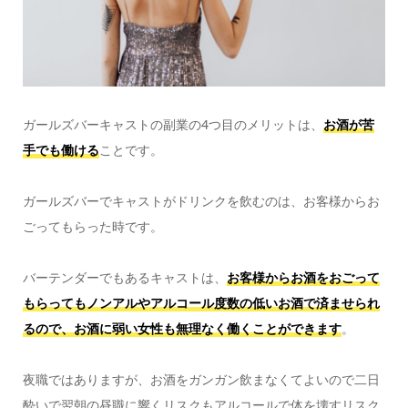
ガールズバーキャストの副業の4つ目のメリットは、
お酒が苦
手でも働ける
ことです。
ガールズバーでキャストがドリンクを飲むのは、お客様からお
ごってもらった時です。
バーテンダーでもあるキャストは、
お客様からお酒をおごって
もらってもノンアルやアルコール度数の低いお酒で済ませられ
る
ので、お酒に弱い女性も無理なく働くことができます
。
夜職ではありますが、お酒をガンガン飲まなくてよいので二日
酔いで翌朝の昼職に響くリスクもアルコールで体を壊すリスク