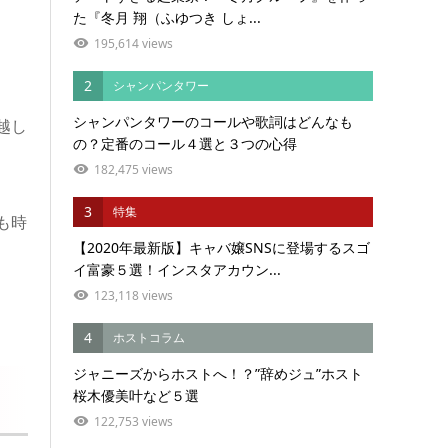
た『冬月 翔（ふゆつき しょ...
195,614 views
2
シャンパンタワー
シャンパンタワーのコールや歌詞はどんなも
越し
の？定番のコール４選と３つの心得
182,475 views
3
特集
も時
【2020年最新版】キャバ嬢SNSに登場するスゴ
イ富豪５選！インスタアカウン...
123,118 views
4
ホストコラム
ジャニーズからホストへ！？”辞めジュ”ホスト
桜木優美叶など５選
122,753 views