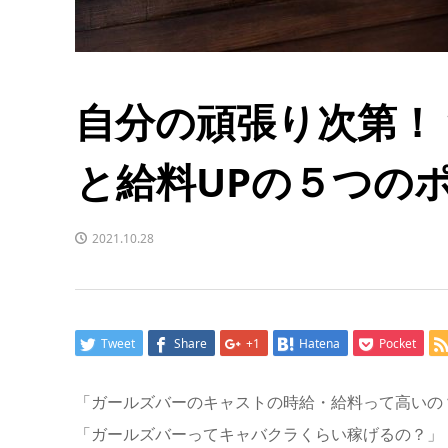
自分の頑張り次第！
と給料UPの５つの
2021.10.28
Tweet
Share
+1
Hatena
Pocket
「ガールズバーのキャストの時給・給料って高いの
「ガールズバーってキャバクラくらい稼げるの？」