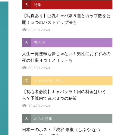
5
特集
【写真あり】巨乳キャバ嬢５選とカップ数を公
開！５つのバストアップ法も
83,638 views
6
夜の街
人生一発逆転も夢じゃない！男性におすすめの
夜の仕事４つ！メリットも
80,503 views
7
キャバクラコラム
【初心者必読】キャバクラ１回の料金はいく
ら？予算内で遊ぶ３つの秘策
79,420 views
8
ホスト特集
日本一のホスト『渋谷 奈槻（しぶや なつ