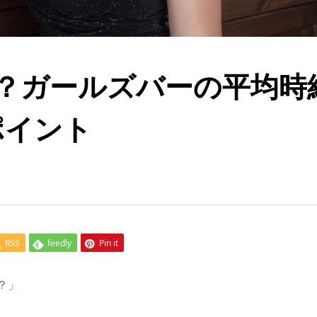
？ガールズバーの平均時
ポイント
RSS
feedly
Pin it
？」