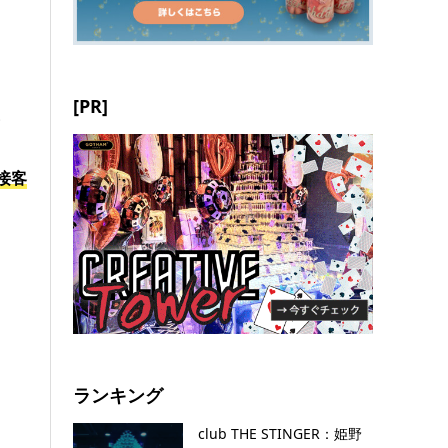
[PR]
。
接客
ランキング
club THE STINGER：姫野