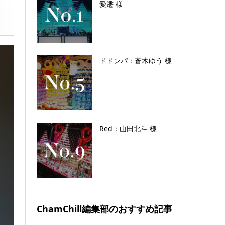
愛逶 様
ドドンパ：蒼木ゆう 様
Red：山田北斗 様
ChamChill編集部のおすすめ記事